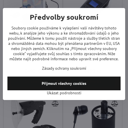
Předvolby soukromí
Soubory cookie používáme k vylepšení vaší návštěvy tohoto
webu, k analýze jeho výkonu a ke shromažďování údajů o jeho
Profesionální odposlech
Profesionální záznamník
používání. Můžeme k tomu použít nástroje a služby třetích stran
přes zeď se záznamem
telefonních hovorů
a shromážděná data mohou být přenášena partnerům v EU, USA
SPY5000
Profesionální odposlech přes zeď se
nebo jiných zemích. Kliknutím na „Přijmout všechny soubory
záznamem na SD kartu. Vysoká
Digitální záznamník telefonních
cookie“ vyjadřujete svůj souhlas s tímto zpracováním. Níže
citlivost a zesílení. Součástí balení
hovorů nebo klasický záznamník na
můžete najít podrobné informace nebo upravit své preference.
sonda na zeď, speciální tenká
pracovní stůl. Záznam na SD kartu
sonda a sluchátka.
až 32Gb.
Skladem
Skladem
Zásady ochrany soukromí
2490 Kč
4490 Kč
Do košíku
Do košíku
Přijmout všechny cookies
Ukázat podrobnosti