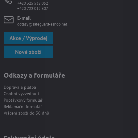
+420 325 532 052
+420 722 012 307
E-mail
dotazy@safeguard-eshop.net
Akce / Výprodej
Nové zboží
Odkazy a formuláře
Doprava a platba
Osobní vyzvednutí
Poptávkový formulář
Reklamační formulář
Vrácení zboží do 30 dnů
Fakturační údaje