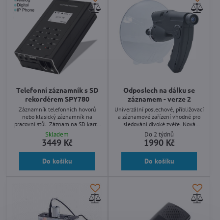
Telefonní záznamník s SD
Odposlech na dálku se
rekordérem SPY780
záznamem - verze 2
Záznamník telefonních hovorů
Univerzální poslechové, přibližovací
nebo klasický záznamník na
a záznamové zařízení vhodné pro
pracovní stůl. Záznam na SD kartu
sledování divoké zvěře. Nová
až 32Gb. Vhodné pro všechny
vylepšená verze s možností
Skladem
Do 2 týdnů
telefony.
záznamu na SD kartu a citlivějším
3449 Kč
1990 Kč
snímačem.
Do košíku
Do košíku