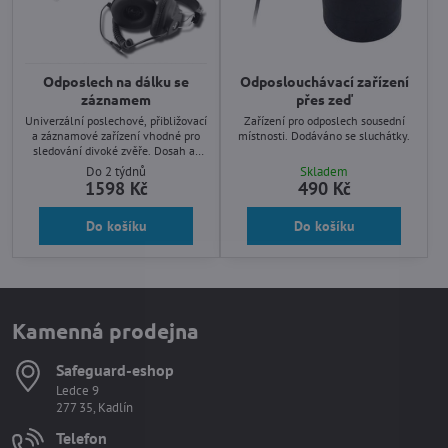
Odposlech na dálku se
Odposlouchávací zařízení
záznamem
přes zeď
Univerzální poslechové, přibližovací
Zařízení pro odposlech sousední
a záznamové zařízení vhodné pro
místnosti. Dodáváno se sluchátky.
sledování divoké zvěře. Dosah až
300m.
Do 2 týdnů
Skladem
1598 Kč
490 Kč
Do košíku
Do košíku
Kamenná prodejna
Safeguard-eshop
Ledce 9
277 35, Kadlín
Telefon