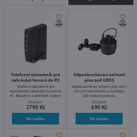
Telefonní záznamník pro
Odposlouchávací zařízení
nahrávání hovorů do PC
přes zeď GEN3
Telefonní záznamník pro
Odposlouchávací zařízení přes zeď s
automatické nahrávání hovorů do
citlivým mikrofonem a sluchátky.
PC. Bezpečné a okamžité uložení,
LED indikace provozu.
přímé připojení pomocí USB kabelu.
Skladem
Skladem
Jednoduchá montáž. Program do PC
2790 Kč
690 Kč
zdarma.
Do košíku
Do košíku