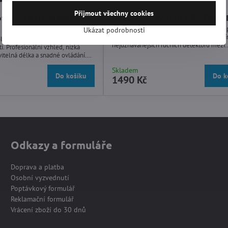
Přijmout všechny cookies
vů pro děti, hledač
Detektor kovu SUPER SCANN
Profesionální ruční detektor kovů vhodný 
Ukázat podrobnosti
bezpečnostní kontroly. Dlouhodobě jedním z
ledač pokladů a mincí, speciálně
nejuznávanějších ručních detektorů mezi
i. Profesionální vzhled, nízká
profesionály v oblasti bezpečnosti.
itelná délka a snadné ovládání.
 najít poklad a nyní může snadno
Skladem
Do košíku
Do k
1490 Kč
Odkazy a formuláře
Doprava a platba
Osobní vyzvednutí
Poptávkový formulář
Reklamační formulář
Vrácení zboží do 30 dnů