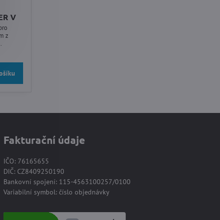
ER V
pro
ošíku
Fakturační údaje
IČO: 76165655
DIČ: CZ8409250190
Bankovní spojení: 115-4563100257/0100
Variabilní symbol: číslo objednávky