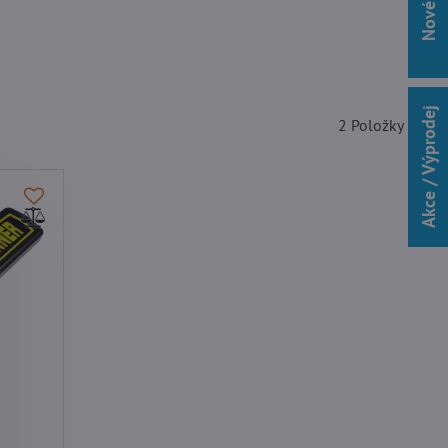
Akce / Výprodej
2
Položky