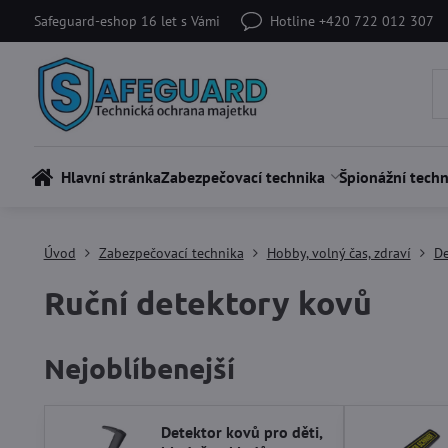
Safeguard-eshop 16 let s Vámi
Hotline +420 722 012 307
Hlavní stránka
Zabezpečovací technika
Špionážní techn
Úvod
Zabezpečovací technika
Hobby, volný čas, zdraví
De
Ruční detektory kovů
Nejoblíbenejší
Detektor kovů pro děti,