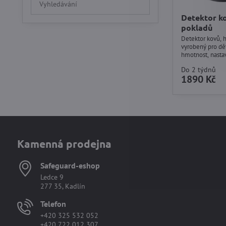
výsledky
Detektor ko
filtru
pokladů
fulltextem
Detektor kovů, h
vyrobený pro dět
hmotnost, nastav
Každé dítě touží
Do 2 týdnů
začít!
1890 Kč
Kamenná prodejna
Safeguard-eshop
Ledce 9
277 35, Kadlín
Telefon
+420 325 532 052
+420 722 012 307