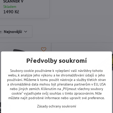
SCANNER V
Skladem
1490 Kč
e:
Nejnovější
Předvolby soukromí
Soubory cookie používáme k vylepšení vaší návštěvy tohoto
webu, k analýze jeho výkonu a ke shromažďování údajů o jeho
používání. Můžeme k tomu použít nástroje a služby třetích stran
a shromážděná data mohou být přenášena partnerům v EU, USA
nebo jiných zemích. Kliknutím na „Přijmout všechny soubory
cookie“ vyjadřujete svůj souhlas s tímto zpracováním. Níže
můžete najít podrobné informace nebo upravit své preference.
Zásady ochrany soukromí