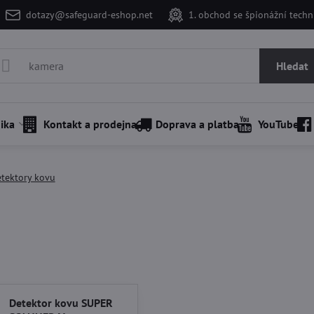
dotazy@safeguard-eshop.net
1. obchod se špionážní tech
Hledat
ika
Kontakt a prodejna
Doprava a platba
YouTube
tektory kovu
Detektor kovu SUPER