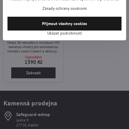
Zásady ochrany soukromí
Přijmout všechny cookies
Samostatný modul HD
Ukázat podrobnosti
kamery s SD rekorderém
Modul SD rekordéru s miniaturní HD
kamerou vhodný pro samostatnou
montáž s externí baterií a dálkovým
ovladačem. Funkce detekce pohybu,
Vyprodáno
fotografie, stálé video.
1390 Kč
Zobrazit
Kamenná prodejna
Safeguard-eshop
Ledce 9
277 35, Kadlín