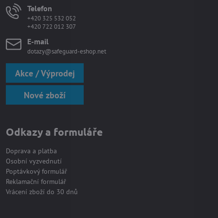
Telefon
+420 325 532 052
+420 722 012 307
E-mail
dotazy@safeguard-eshop.net
Akce / Výprodej
Nové zboží
Odkazy a formuláře
Doprava a platba
Osobní vyzvednutí
Poptávkový formulář
Reklamační formulář
Vrácení zboží do 30 dnů