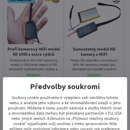
Profi kamerový WiFi modul
Samostatný modul HD
4K UHD s extra výdrží
kamery s WiFi
Profesionální 4K UHD kamerový
Modul SD rekordéru s miniaturní
modul s 5000mAh baterií a PIR
WiFi 4K kamerou vhodný pro
senzorem s pohotovostní dobou až
samostatnou montáž s externí
9 měsíců. Vlastní WiFi modul,
baterií.
Skladem
Skladem
dálkové ovládání a TV výstup.
3990 Kč
1590 Kč
Snímkování až 120fps.
Předvolby soukromí
Do košíku
Do košíku
Soubory cookie používáme k vylepšení vaší návštěvy tohoto
webu, k analýze jeho výkonu a ke shromažďování údajů o jeho
používání. Můžeme k tomu použít nástroje a služby třetích stran
a shromážděná data mohou být přenášena partnerům v EU, USA
nebo jiných zemích. Kliknutím na „Přijmout všechny soubory
cookie“ vyjadřujete svůj souhlas s tímto zpracováním. Níže
můžete najít podrobné informace nebo upravit své preference.