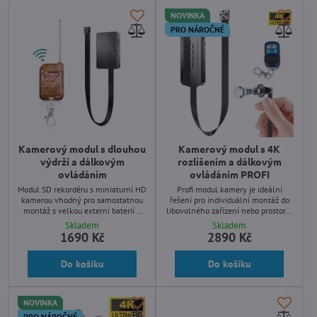
NOVINKA
PRO NÁROČNÉ
Kamerový modul s dlouhou
Kamerový modul s 4K
výdrží a dálkovým
rozlišením a dálkovým
ovládáním
ovládáním PROFI
Modul SD rekordéru s miniaturní HD
Profi modul kamery je ideální
kamerou vhodný pro samostatnou
řešení pro individuální montáž do
montáž s velkou externí baterií a
libovolného zařízení nebo prostoru.
dálkovým ovladačem. Funkce
Vysoké rozlišení záznamu,
Skladem
Skladem
detekce pohybu, fotografie, stálé
kompaktní rozměry, záznam na SD
1690 Kč
2890 Kč
video.
kartu až 512Gb, dálkové ovládání,
sada krytů na objektiv.
Do košíku
Do košíku
NOVINKA
PRO NÁROČNÉ