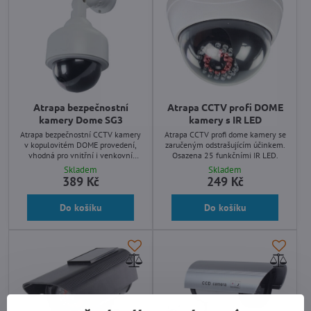
Atrapa bezpečnostní
Atrapa CCTV profi DOME
kamery Dome SG3
kamery s IR LED
Atrapa bezpečnostní CCTV kamery
Atrapa CCTV profi dome kamery se
v kopulovitém DOME provedení,
zaručeným odstrašujícím účinkem.
vhodná pro vnitřní i venkovní
Osazena 25 funkčními IR LED.
instalace. Zabudovaná blikající LED
Skladem
Skladem
dioda. Včetně konzoly pro montáž
389 Kč
249 Kč
na zeď.
Do košíku
Do košíku