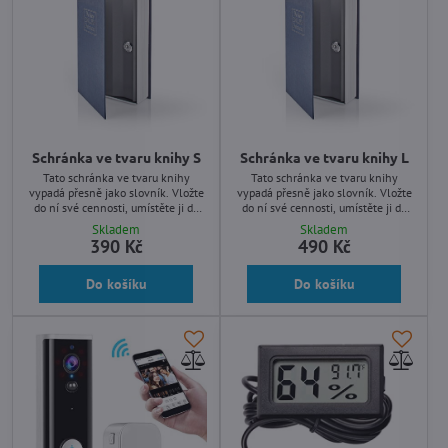
Schránka ve tvaru knihy S
Schránka ve tvaru knihy L
Tato schránka ve tvaru knihy
Tato schránka ve tvaru knihy
vypadá přesně jako slovník. Vložte
vypadá přesně jako slovník. Vložte
do ní své cennosti, umístěte ji do
do ní své cennosti, umístěte ji do
knihovny a nikoho ani nenapadne,
knihovny a nikoho ani nenapadne,
Skladem
Skladem
že v sobě ukrývá robustní schránku.
že v sobě ukrývá robustní schránku.
390 Kč
490 Kč
Do košíku
Do košíku