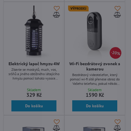
VÝPRODEJ
20%
Elektrický lapač hmyzu 4W
Wi-Fi bezdrátový zvonek s
kamerou
Zbavte se moskytů, much, vos,
sršňů a jiného obtížného létajícího
Bezdrátový videotelefon, který
hmyzu pomocí tohoto vysoce
pomocí wi-fi sítě přenese obraz do
kvalitního elektrického lapače
Vašeho telefonu, pokud někdo
hmyzu.
zazvoní. HD obraz s funkcí detekce
Skladem
Skladem
pohybu, montáž pomocí stávající
329 Kč
1590 Kč
kabeláže z původního zvonku.
Do košíku
Do košíku