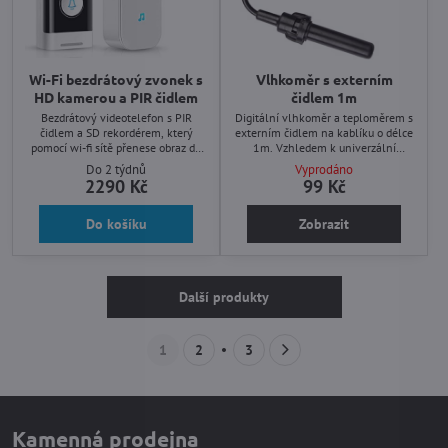
Wi-Fi bezdrátový zvonek s
Vlhkoměr s externím
HD kamerou a PIR čidlem
čidlem 1m
Bezdrátový videotelefon s PIR
Digitální vlhkoměr a teploměrem s
čidlem a SD rekordérem, který
externím čidlem na kablíku o délce
pomocí wi-fi sítě přenese obraz do
1m. Vzhledem k univerzální
Vašeho telefonu, pokud někdo
konstrukci je možné vlhoměr
Do 2 týdnů
Vyprodáno
zazvoní nebo je před zvonkem
připevnit např. oboustrannou lepící
2290 Kč
99 Kč
pohyb. Součástí balení také
páskou nebo jej lze zasadit do
bezdrátový zvonek. Aplikace Tuya v
panelu.
Do košíku
Zobrazit
češtině.
Další produkty
1
2
3
Kamenná prodejna