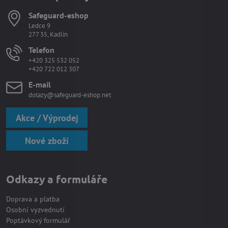
Safeguard-eshop
Ledce 9
277 35, Kadlín
Telefon
+420 325 532 052
+420 722 012 307
E-mail
dotazy@safeguard-eshop.net
Akce / Výprodej
Nové zboží
Odkazy a formuláře
Doprava a platba
Osobní vyzvednutí
Poptávkový formulář