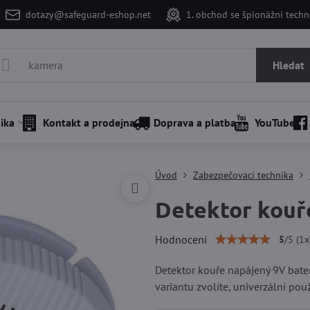
dotazy@safeguard-eshop.net
1. obchod se špionážní tech
Hledat
ika
Kontakt a prodejna
Doprava a platba
YouTube
Úvod
Zabezpečovací technika
Detektor kouř
Hodnocení
5
/
5
(
1
x
Detektor kouře napájený 9V bater
variantu zvolíte, univerzální použ