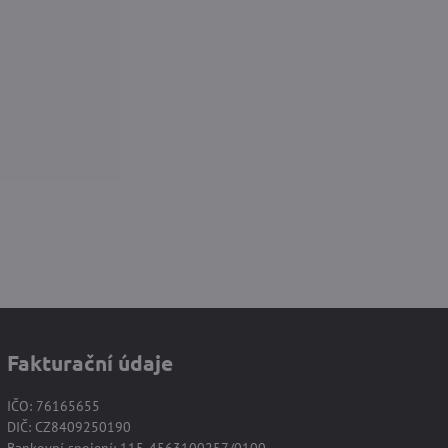
Fakturační údaje
IČO: 76165655
DIČ: CZ8409250190