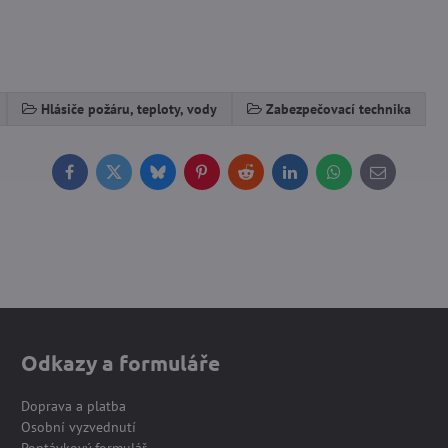
Hlásiče požáru, teploty, vody
Zabezpečovací technika
Facebook
Twitter
Bluesky
Pinterest
Reddit
LinkedIn
WhatsApp
E-
mail
Odkazy a formuláře
Doprava a platba
Osobní vyzvednutí