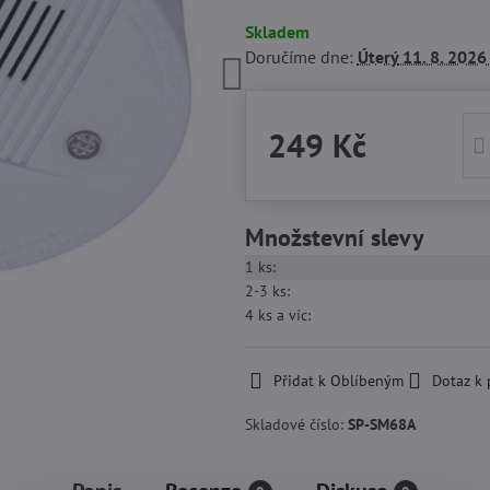
Skladem
Doručíme dne:
Úterý
11. 8. 2026
249 Kč
Množstevní slevy
1
ks:
2-3
ks:
4
ks
a víc
:
Přidat k Oblíbeným
Dotaz k
Skladové číslo:
SP-SM68A