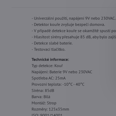
- Univerzální použití, napájení 9V nebo 230VAC.
- Detektor kouře zvyšuje bezpečí domova.
- V případě detekce kouře se okamžitě spustí po
- Hlasitost sirény přesahuje 85 dB, aby bylo zaji
- Detekce slabé baterie.
- Testovací tlačítko.
Technické informace:
Typ detekce: Kouř
Napájení: Baterie 9V nebo 230VAC
Spotřeba AC: 25mA
Provozní teplota: -10°C - 40°C
Siréna: 85dB
Barva: Bílá
Montáž: Strop
Rozměry: 125x35mm
ISO: 9001/14001