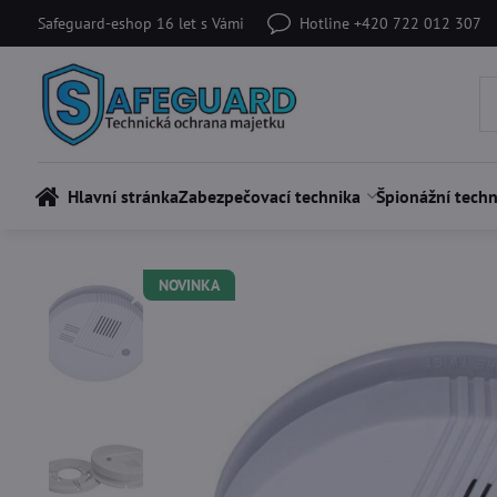
Safeguard-eshop 16 let s Vámi
Hotline +420 722 012 307
Hlavní stránka
Zabezpečovací technika
Špionážní techn
NOVINKA