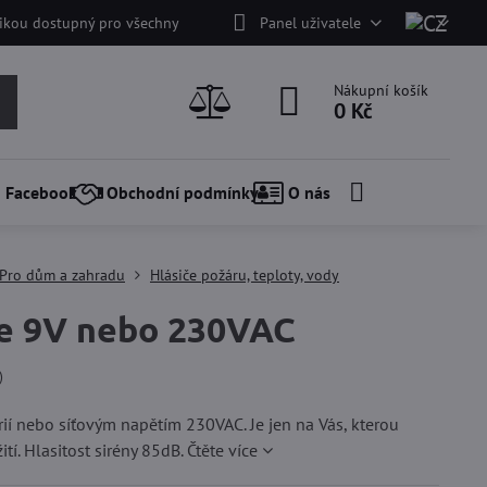
nikou dostupný pro všechny
Panel uživatele
Nákupní košík
0 Kč
Facebook
Obchodní podmínky
O nás
Pro dům a zahradu
Hlásiče požáru, teploty, vody
e 9V nebo 230VAC
)
ií nebo síťovým napětím 230VAC. Je jen na Vás, kterou
ití. Hlasitost sirény 85dB.
Čtěte více