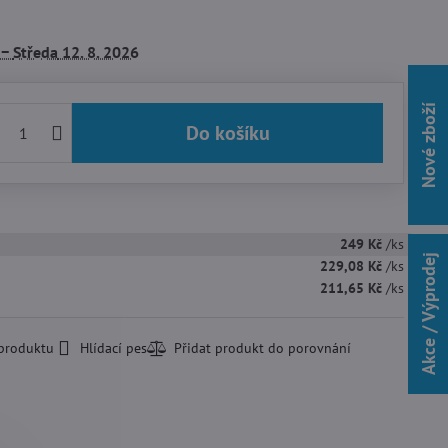
 −
Středa
12. 8. 2026
Nové zboží
Do košíku
249 Kč
/ks
Akce / Výprodej
229,08 Kč
/ks
211,65 Kč
/ks
 produktu
Hlídací pes