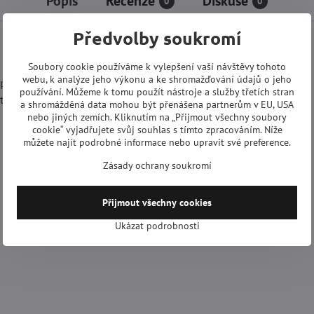
Popis
Recenze
Diskuse
0
0
Předvolby soukromí
Soubory cookie používáme k vylepšení vaší návštěvy tohoto
webu, k analýze jeho výkonu a ke shromažďování údajů o jeho
plach.
používání. Můžeme k tomu použít nástroje a služby třetích stran
štěno, že siréna probudí lidi dokonce i uprostřed noci.
a shromážděná data mohou být přenášena partnerům v EU, USA
nebo jiných zemích. Kliknutím na „Přijmout všechny soubory
cookie“ vyjadřujete svůj souhlas s tímto zpracováním. Níže
můžete najít podrobné informace nebo upravit své preference.
Zásady ochrany soukromí
Přijmout všechny cookies
Ukázat podrobnosti