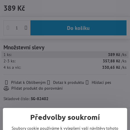
389 Kč
Do košíku
Množstevní slevy
1
ks:
389 Kč
/ks
2-3
ks:
357,88 Kč
/ks
4
ks
a víc
:
330,65 Kč
/ks
Přidat k Oblíbeným
Dotaz k produktu
Hlídací pes
Skladové číslo:
SG-82402
Předvolby soukromí
Popis
Technické informace:
Soubory cookie používáme k vylepšení vaší návštěvy tohoto