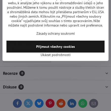
- Blikající LED červená dioda.
webu, k analýze jeho výkonu a ke shromažďování údajů o jeho
- Napájení 2x AA baterie.
používání. Můžeme k tomu použít nástroje a služby třetích stran
a shromážděná data mohou být přenášena partnerům v EU, USA
- Voděodolné provedení.
nebo jiných zemích. Kliknutím na „Přijmout všechny soubory
- Otočný držák.
cookie“ vyjadřujete svůj souhlas s tímto zpracováním. Níže
- Snadná instalace.
můžete najít podrobné informace nebo upravit své preference.
- Rozměry 265x128.
- Hmotnost 260g.
Zásady ochrany soukromí
Více z kategorie
Přijmout všechny cookies
Atrapy kamer a alarmů
Kamery
Ukázat podrobnosti
Zabezpečovací technika
Recenze
0
Diskuse
0
Facebook
Twitter
Bluesky
Pinterest
Reddit
LinkedIn
WhatsApp
E-
mail