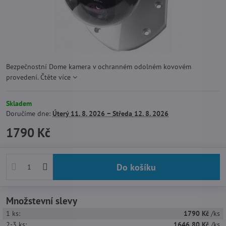
Bezpečnostní Dome kamera v ochranném odolném kovovém
provedení.
Čtěte více
Skladem
Doručíme dne:
Úterý
11. 8. 2026 −
Středa
12. 8. 2026
1790 Kč
Do košíku
Množstevní slevy
1
ks:
1790 Kč
/ks
2-3
ks:
1646,80 Kč
/ks