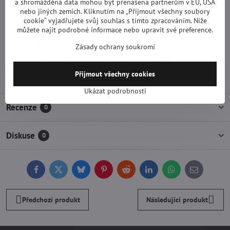
Video výstup: BNC / 1Vp-p/75 Ohm
a shromážděná data mohou být přenášena partnerům v EU, USA
nebo jiných zemích. Kliknutím na „Přijmout všechny soubory
Vstupní konektor pro napájení: 12VDC/1000mA
cookie“ vyjadřujete svůj souhlas s tímto zpracováním. Níže
Rozměry: 115x95mm (kamera), 175x138mm (držák)
můžete najít podrobné informace nebo upravit své preference.
Více z kategorie
Zásady ochrany soukromí
Kamery bezpečnostní, samostatné
DOME
Přijmout všechny cookies
Zabezpečovací technika
Ukázat podrobnosti
Recenze
0
Diskuse
0
Facebook
Twitter
Bluesky
Pinterest
Reddit
LinkedIn
WhatsApp
E-
mail
Předchozí produkt
Následující produkt