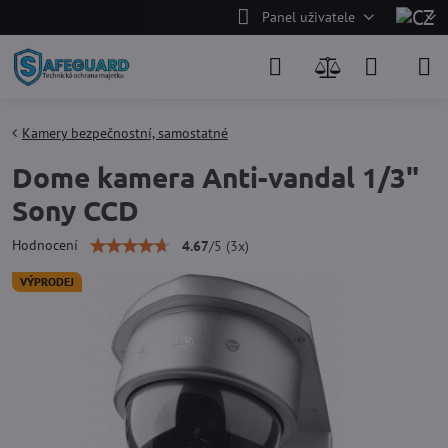
Panel uživatele
Kamery bezpečnostní, samostatné
Dome kamera Anti-vandal 1/3"
Sony CCD
Hodnocení
4.67
/
5
(
3
x)
VÝPRODEJ