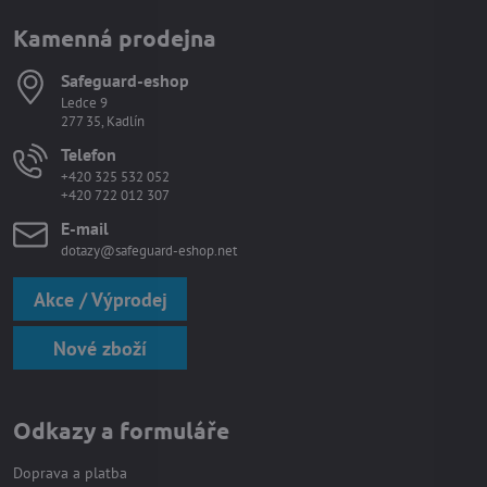
Kamenná prodejna
Safeguard-eshop
Ledce 9
277 35, Kadlín
Telefon
+420 325 532 052
+420 722 012 307
E-mail
dotazy@safeguard-eshop.net
Akce / Výprodej
Nové zboží
Odkazy a formuláře
Doprava a platba