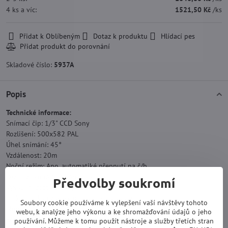
4
ks
a víc
:
1521,50 Kč
/ks
Přidat k Oblíbeným
Dotaz k produktu
Hlídací pes
Skladové číslo:
5937A
Popis
Technické informace:
Snímací čip: 1/3" CCD Sony
Rozlišení: 500x582 PAL
Úhel snímání: 45°
Vzdálenost: 20m
Noční režim: Ano, automatiké přepnutí na č/b
Režim zisku (A.G.C.): Automatický
Předvolby soukromí
Vyvážení protisvětla (B.L.C.): Automatické
Elektronická uzávěrka: 1/50~1/100.000 sec.
Soubory cookie používáme k vylepšení vaší návštěvy tohoto
Signál/šum: > 48 dB
webu, k analýze jeho výkonu a ke shromažďování údajů o jeho
Rozsah provozních teplot: -20°C~50°C
používání. Můžeme k tomu použít nástroje a služby třetích stran