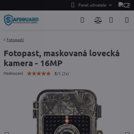
Panel uživatele
Fotopasti
Fotopast, maskovaná lovecká
kamera - 16MP
Hodnocení
5
/
5
(
2
x)