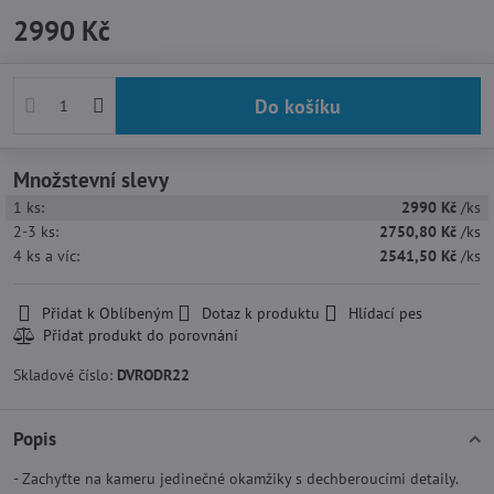
2990 Kč
Do košíku
Množstevní slevy
1
ks:
2990 Kč
/ks
2-3
ks:
2750,80 Kč
/ks
4
ks
a víc
:
2541,50 Kč
/ks
Přidat k Oblíbeným
Dotaz k produktu
Hlídací pes
Skladové číslo:
DVRODR22
Popis
- Zachyťte na kameru jedinečné okamžiky s dechberoucími detaily.