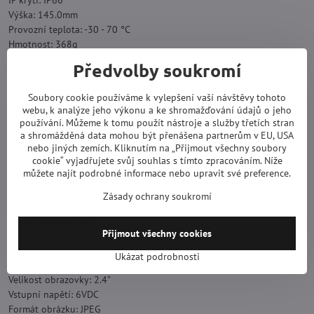
IP krytí: IP66
Výška: 145.0mm
Provozní teplota: -30 - 70 °C
Hmotnost: 368g
Hloubka: 74.0mm
Předvolby soukromí
Šířka: 110.0mm
Baterie: (nejsou součástí balení) 8x AA
Soubory cookie používáme k vylepšení vaší návštěvy tohoto
Úhel záběru: 90°
webu, k analýze jeho výkonu a ke shromažďování údajů o jeho
Pohybový senzor: Ano
používání. Můžeme k tomu použít nástroje a služby třetích stran
Délka videozáznamu: 30s
a shromážděná data mohou být přenášena partnerům v EU, USA
Úhel detekce: 60°
nebo jiných zemích. Kliknutím na „Přijmout všechny soubory
cookie“ vyjadřujete svůj souhlas s tímto zpracováním. Níže
Rozsah detekce: 20.0m
můžete najít podrobné informace nebo upravit své preference.
Maximální doba výdrže baterie: 8 měsíců
Odolnost proti nárazům: Ano
Zásady ochrany soukromí
Noční vidění: 15m
Doba spuštění: 0.6s
Přijmout všechny cookies
Počet LED: 42
Funkce časosběrného snímání: Ano
Ukázat podrobnosti
Formát videa: AVI
Velikost obrazovky: 2.4"
Vstupní napětí: 6VDC
Formát obrázku: JPEG