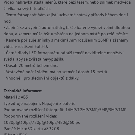
Video nahrávka stáda jelenů, které běží lesem, nebo snímek medvěda
či vlka na svých toulkách.
- Tento fotoaparát Vám zajistí úchvatné snímky přírody během dne i
noci.
- Zapíná se a vypíná automaticky, takže baterie vydrží velmi dlouhou
dobu, a kamera může být umístěna na jednom místě po celé měsíce.
- Kamera pořizuje snímky s maximálním rozlišením 16MP a záznamy
videa v rozlišení FullHD.
- Černé diody LED fotoaparátu odráží téměř neviditelné množství
světla, aby se zvířata nevyplašila.
- Dosah 20 metrů během dne.
- Vestavěné noční vidění má po setmění dosah 15 metrů.
- Vhodné i pro sledování objektů z dálky.
Technické informace:
Materiál: ABS
Typ zdroje napájení: Napájení z baterie
Podporované rozlišení fotografií: 16MP/12MP/8MP/5MP/3MP/1MP
Podporované rozlišení videa:
1080p@30fps/720p@30fps/480@60fps
Paměť: MicroSD karta až 32GB