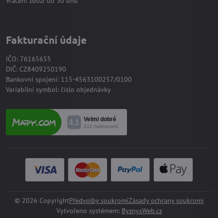
Vrácení zboží do 30 dnů
Fakturační údaje
IČO: 76165655
DIČ: CZ8409250190
Bankovní spojení: 115-4563100257/0100
Variabilní symbol: číslo objednávky
©
2026
Copyright
Předvolby soukromí
Zásady ochrany soukromí
Vytvořeno systémem:
ByznysWeb.cz