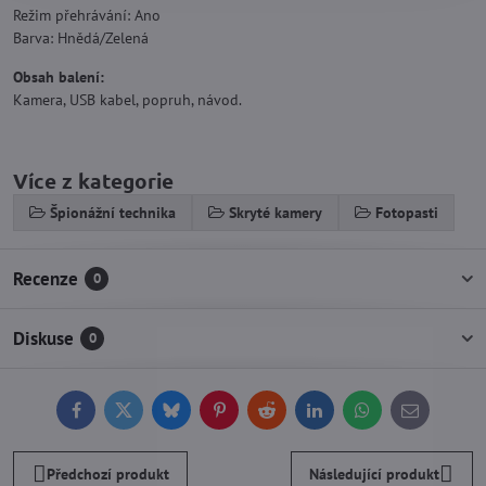
Režim přehrávání: Ano
Barva: Hnědá/Zelená
Obsah balení:
Kamera, USB kabel, popruh, návod.
Více z kategorie
Špionážní technika
Skryté kamery
Fotopasti
Recenze
0
Diskuse
0
Facebook
Twitter
Bluesky
Pinterest
Reddit
LinkedIn
WhatsApp
E-
mail
Předchozí produkt
Následující produkt