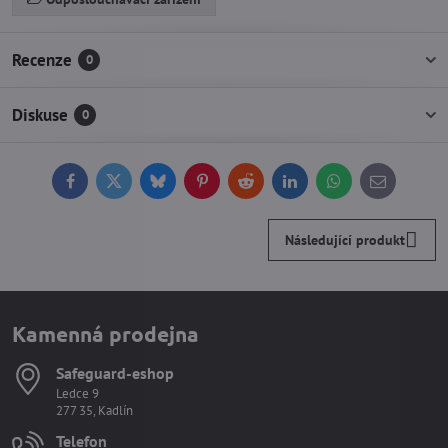
Recenze
0
Diskuse
0
Facebook
Twitter
Bluesky
Pinterest
Reddit
LinkedIn
WhatsApp
E-
mail
Následující produkt
Kamenná prodejna
Safeguard-eshop
Ledce 9
277 35, Kadlín
Telefon