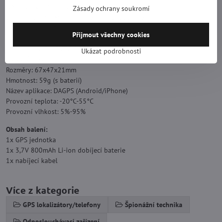
SOS tlačítko: Ano, na boku přístroje.
Zásady ochrany soukromí
Vnitřní paměť: 1Mb (pro uložení cca 7000 pozic)
Externí paměť: Podpora microSD karty max. 16Gb
Přijmout všechny cookies
Typ baterie: Dobíjecí 3,7V/850mAh Li-ion baterie (BL-5B)
Dobíjecí napětí: 5VDC/1000mA
Ukázat podrobnosti
Barva: Černá
Rozměry: 67x47x21mm
Hmotnost: 59g (s baterií)
Název aplikace: DAGPS (Android/iPhone)
Provozní teplota: -20°C-55°C
Provozní vlhkost: 5%-95%
Obsah balení:
1x GPS jednotka
1x 3,7V 800mAh Li-ion dobíjecí baterie
1x nabíjecí kabel
Více z kategorie
GPS lokalizátory/telefony
Špionážní technika
Odposlouchávací zařízení