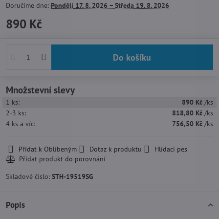
Doručíme dne:
Pondělí
17. 8. 2026 −
Středa
19. 8. 2026
890 Kč
Do košíku
Množstevní slevy
1
ks:
890 Kč
/ks
2-3
ks:
818,80 Kč
/ks
4
ks
a víc
:
756,50 Kč
/ks
Přidat k Oblíbeným
Dotaz k produktu
Hlídací pes
Skladové číslo:
STH-19519SG
Popis