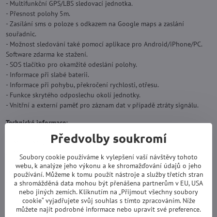
- Multifunkční GPS/LBS sledovací jednotka.
- Přesnost polohy 5m.
- Zasílání sms o poloze s odkazem na Google maps a zaslání
souřadnic.
- Možnost sledování také pomocí aplikace pro Android/iPhone/PC.
Software zdarma ke stažení.
- SOS tlačítko pro okamžité odeslání polohy.
- Informace při slabé baterii.
- Informace při pohybu, překročení rychlosti, otřesu.
- Funkce skrytého odposlechu okolí jednotky.
- Vnitřní a externí paměť pro záznam dat v případě ztráty signálu.
Technické informace:
GPS čip: Ublox 7020
Předvolby soukromí
GSM čip: MT6261
GSM pásma: 850/900/1800/1900Mhz
Soubory cookie používáme k vylepšení vaší návštěvy tohoto
Přesnost GPS: 5m
webu, k analýze jeho výkonu a ke shromažďování údajů o jeho
Odposlech: Ano
používání. Můžeme k tomu použít nástroje a služby třetích stran
a shromážděná data mohou být přenášena partnerům v EU, USA
Geo-plot funkce: Ano, nastavení jednotky pro pohyb pouze v určitém
nebo jiných zemích. Kliknutím na „Přijmout všechny soubory
místě.
cookie“ vyjadřujete svůj souhlas s tímto zpracováním. Níže
Upozornění na pohyb: Ano
můžete najít podrobné informace nebo upravit své preference.
Upozornění na překročení rychlosti: Ano, nastavitelná rychlost.