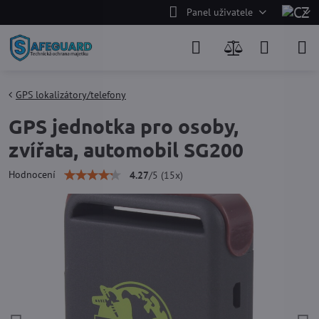
Panel uživatele
GPS lokalizátory/telefony
GPS jednotka pro osoby,
zvířata, automobil SG200
Hodnocení
4.27
/
5
(
15
x)