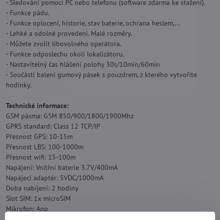
- Sledování pomocí PC nebo telefonu (software zdarma ke stažení).
- Funkce pádu.
- Funkce oplocení, historie, stav baterie, ochrana heslem,...
- Lehké a odolné provedení. Malé rozměry.
- Můžete zvolit libovolného operátora.
- Funkce odposlechu okolí lokalizátoru.
- Nastavitelný čas hlášení polohy 30s/10min/60min
- Součástí balení gumový pásek s pouzdrem, z kterého vytvoříte
hodinky.
Technické informace:
GSM pásma: GSM 850/900/1800/1900Mhz
GPRS standard: Class 12 TCP/IP
Přesnost GPS: 10-15m
Přesnost LBS: 100-1000m
Přesnost wifi: 15-100m
Napájení: Vnitřní baterie 3.7V/400mA
Napájecí adaptér: 5VDC/1000mA
Doba nabíjení: 2 hodiny
Slot SIM: 1x microSIM
Mikrofon: Ano
Reproduktor: Ano