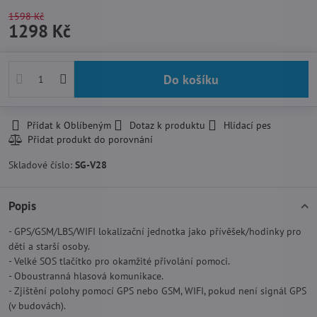
1598 Kč
1298 Kč
Do košíku
Přidat k Oblíbeným
Dotaz k produktu
Hlídací pes
Skladové číslo:
SG-V28
Popis
- GPS/GSM/LBS/WIFI lokalizační jednotka jako přívěšek/hodinky pro
děti a starší osoby.
- Velké SOS tlačítko pro okamžité přivolání pomoci.
- Oboustranná hlasová komunikace.
- Zjištění polohy pomocí GPS nebo GSM, WIFI, pokud není signál GPS
(v budovách).