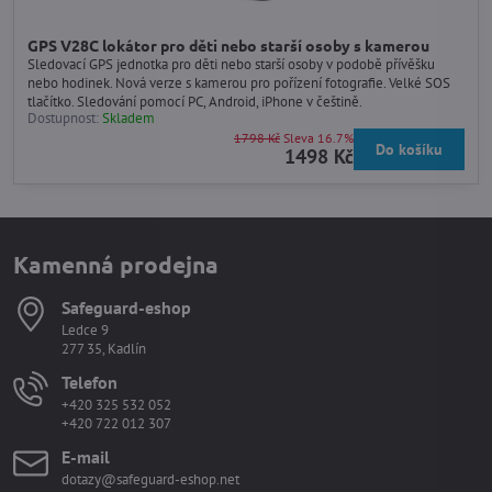
GPS V28C lokátor pro děti nebo starší osoby s kamerou
Sledovací GPS jednotka pro děti nebo starší osoby v podobě přívěšku
nebo hodinek. Nová verze s kamerou pro pořízení fotografie. Velké SOS
tlačítko. Sledování pomocí PC, Android, iPhone v češtině.
Dostupnost:
Skladem
1798 Kč
Sleva 16.7%
Do košíku
1498 Kč
Kamenná prodejna
Safeguard-eshop
Ledce 9
277 35, Kadlín
Telefon
+420 325 532 052
+420 722 012 307
E-mail
dotazy@safeguard-eshop.net