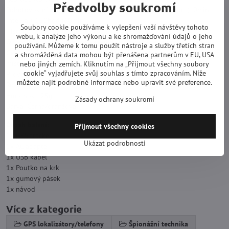
Předvolby soukromí
Pohotovostní doba na baterii: 6hod (30s interval), 80hod (10min
interval), 120hod (60min)
Soubory cookie používáme k vylepšení vaší návštěvy tohoto
Historie: Záznam až 90 dní
webu, k analýze jeho výkonu a ke shromažďování údajů o jeho
Odposlech: Ano, je možné na jednotku zavolat a odposlouchávat
používání. Můžeme k tomu použít nástroje a služby třetích stran
Geo-plot funkce: Ano, nastavení jednotky pro pohyb pouze v určitém
a shromážděná data mohou být přenášena partnerům v EU, USA
místě
nebo jiných zemích. Kliknutím na „Přijmout všechny soubory
cookie“ vyjadřujete svůj souhlas s tímto zpracováním. Níže
Provozní teplota: -18°C - 45°C
můžete najít podrobné informace nebo upravit své preference.
Rozměry: 40x43x13mm
Hmotnost: 25g
Zásady ochrany soukromí
Barva: Černá/oranžová
Obsah balení:
Přijmout všechny cookies
1x GPS tracker
Ukázat podrobnosti
1x AC adaptér
1x USB kabel
1x Poutko na krk
1x gumový pásek
1x návod
Více z kategorie
GPS lokalizátory/telefony
Špionážní technika