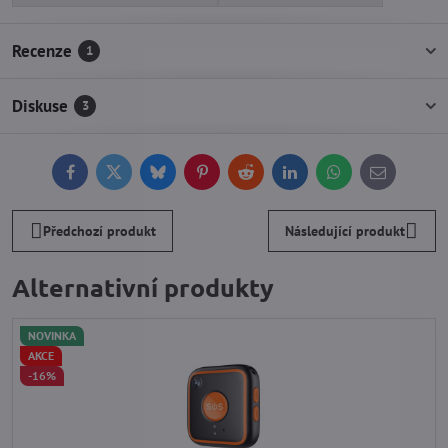
Recenze
1
Diskuse
3
Facebook
Twitter
Bluesky
Pinterest
Reddit
LinkedIn
WhatsApp
E-
mail
Předchozí produkt
Následující produkt
Alternativní produkty
NOVINKA
AKCE
-16%