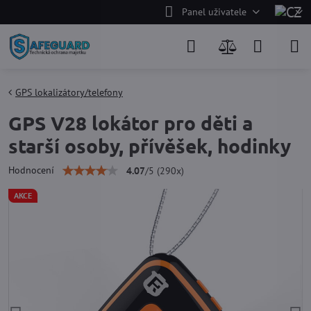
Panel uživatele
GPS lokalizátory/telefony
GPS V28 lokátor pro děti a
starší osoby, přívěšek, hodinky
Hodnocení
4.07
/
5
(
290
x)
AKCE