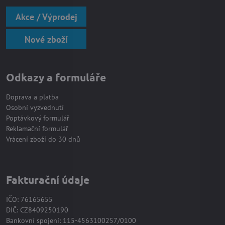
Akce / Výprodej
Nové zboží
Odkazy a formuláře
Doprava a platba
Osobní vyzvednutí
Poptávkový formulář
Reklamační formulář
Vrácení zboží do 30 dnů
Fakturační údaje
IČO: 76165655
DIČ: CZ8409250190
Bankovní spojení: 115-4563100257/0100