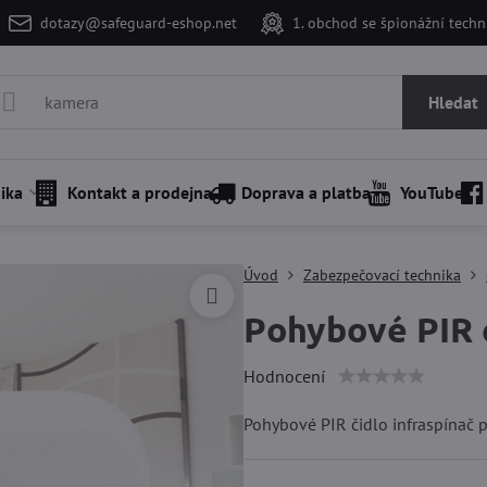
dotazy@safeguard-eshop.net
1. obchod se špionážní tech
Hledat
ika
Kontakt a prodejna
Doprava a platba
YouTube
Úvod
Zabezpečovací technika
Pohybové PIR č
Hodnocení
Pohybové PIR čidlo infraspínač p