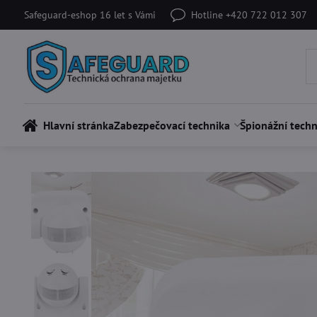
Safeguard-eshop 16 let s Vámi
Hotline +420 722 012 307
Hlavní stránka
Zabezpečovací technika
Špionážní techn