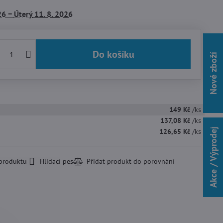
26 −
Úterý
11. 8. 2026
Do košíku
Nové zboží
149 Kč
/ks
137,08 Kč
/ks
Akce / Výprodej
126,65 Kč
/ks
 produktu
Hlídací pes