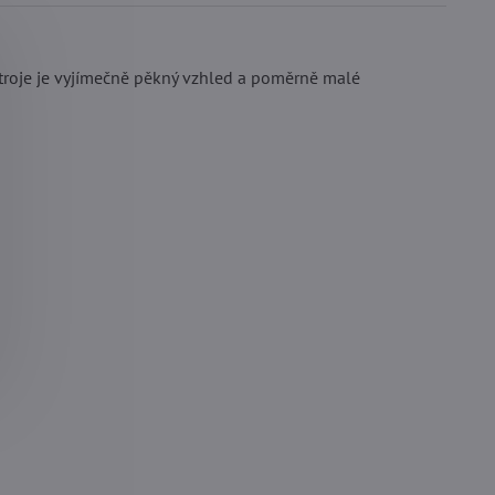
řístroje je vyjímečně pěkný vzhled a poměrně malé