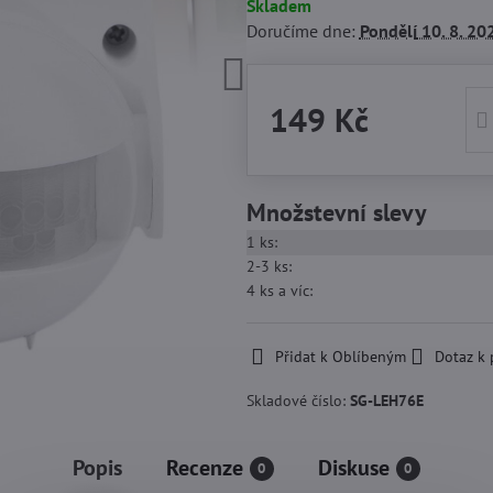
Skladem
Doručíme dne:
Pondělí
10. 8. 20
149 Kč
Množstevní slevy
1
ks:
2-3
ks:
4
ks
a víc
:
Přidat k Oblíbeným
Dotaz k
Skladové číslo:
SG-LEH76E
Popis
Recenze
Diskuse
0
0