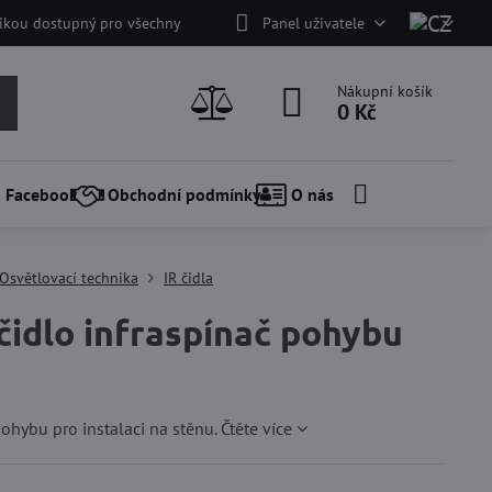
nikou dostupný pro všechny
Panel uživatele
Nákupní košík
0 Kč
Facebook
Obchodní podmínky
O nás
Osvětlovací technika
IR čidla
idlo infraspínač pohybu
ohybu pro instalaci na stěnu.
Čtěte více