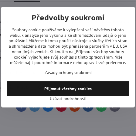
Předvolby soukromí
edy určen pro venkovní i pro vnitřní použití. Specialitou tohoto p
 82 x 66 mm.
Soubory cookie používáme k vylepšení vaší návštěvy tohoto
webu, k analýze jeho výkonu a ke shromažďování údajů o jeho
funkci.
používání. Můžeme k tomu použít nástroje a služby třetích stran
a shromážděná data mohou být přenášena partnerům v EU, USA
že): až 14 m.
nebo jiných zemích. Kliknutím na „Přijmout všechny soubory
cookie“ vyjadřujete svůj souhlas s tímto zpracováním. Níže
nastavitelná.
můžete najít podrobné informace nebo upravit své preference.
nule nastavitelná.
Zásady ochrany soukromí
a
IR čidla
Zabezpečovací technika
Přijmout všechny cookies
Ukázat podrobnosti
Facebook
Twitter
Bluesky
Pinterest
Reddit
LinkedIn
WhatsApp
E-
mail