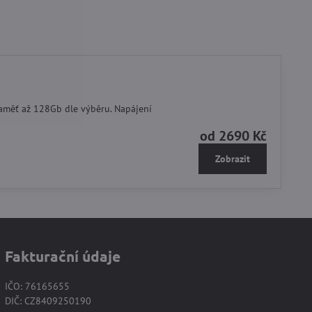
paměť až 128Gb dle výběru. Napájení
od 2690 Kč
Zobrazit
Fakturační údaje
IČO: 76165655
DIČ: CZ8409250190