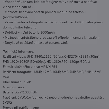
- Vhodné všude tam, kde potřebujete mít volné ruce a nahrávat
video z pohledu očí.
- Možnost sledování obrazu pomocí mobilního telefonu
(Android/iPhone).
- Záznam videa a fotografií na microSD kartu až 128Gb nebo přímo
do mobilního telefonu.
- Dobíjecí vnitřní baterie 1000mAh.
- Možnost nepřetržitého provozu při připojení kamery k napájení.
- Dotykové ovládání a hlasové oznamování.
Technické informace:
Rozlišení videa: UHD 3840x2160 (30fps), QHD2704x1524 (30fps),
FHD 1920x1080P (30/60fps), HD 1280x720 (120fps/30fps)
Formát uloženého videa: MP4/H.264
Rozlišení fotografie: 18MP, 12MP, 10MP, 8MP, 5MP, 3MP, 2MP, 1.3MP,
VGA
Úhel snímání: 130°
Mikrofon: Ano
Baterie: 3.7V/1000mAh
Napájení: 5VDC/1A (pomocí PC nebo vhodného napájecího adaptéru
5VDC)
Provoz při nabíjení: Ano