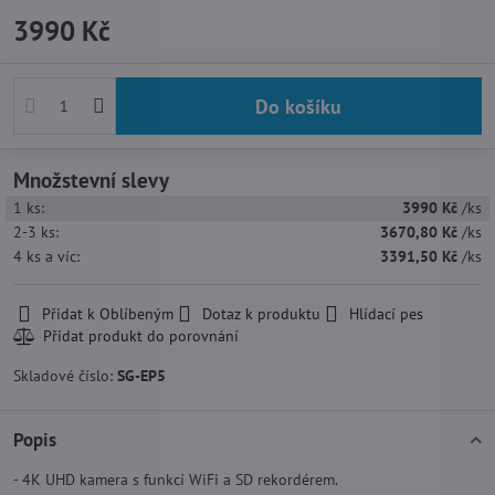
3990 Kč
Do košíku
Množstevní slevy
1
ks:
3990 Kč
/ks
2-3
ks:
3670,80 Kč
/ks
4
ks
a víc
:
3391,50 Kč
/ks
Přidat k Oblíbeným
Dotaz k produktu
Hlídací pes
Skladové číslo:
SG-EP5
Popis
- 4K UHD kamera s funkcí WiFi a SD rekordérem.