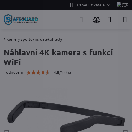
Panel uživatele
Kamery sportovní, dalekohledy
Náhlavní 4K kamera s funkcí
WiFi
Hodnocení
4.5
/
5
(
8
x)