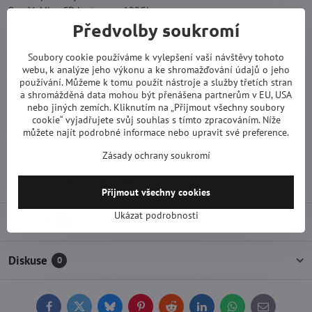
Paměť: MicroSD karta max. 128Gb
Podpora wifi: 2.4GHz
Předvolby soukromí
Hmotnost: 70g
Barva: Černá
Soubory cookie používáme k vylepšení vaší návštěvy tohoto
webu, k analýze jeho výkonu a ke shromažďování údajů o jeho
Obsah balení:
používání. Můžeme k tomu použít nástroje a služby třetích stran
Kamera s náhlavní soupravou a příslušenstvím, USB kabel, taštička
a shromážděná data mohou být přenášena partnerům v EU, USA
nebo jiných zemích. Kliknutím na „Přijmout všechny soubory
na uložení, návod.
cookie“ vyjadřujete svůj souhlas s tímto zpracováním. Níže
můžete najít podrobné informace nebo upravit své preference.
Více z kategorie
Zásady ochrany soukromí
Kamery sportovní, dalekohledy
Zabezpečovací technika
Přijmout všechny cookies
Ukázat podrobnosti
Recenze
0
Diskuse
0
Facebook
Twitter
Bluesky
Pinterest
Reddit
LinkedIn
WhatsApp
E-