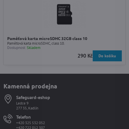
Paměťová karta microSDHC 32GB class 10
Paměťová karta microSDHC, class 10.
Dostupnost:
Skladem
290 Kč
Do košíku
Kamenná prodejna
Safeguard-eshop
Ledce 9
277 35, Kadlín
Telefon
+420 325 532 052
+420 722 012 307