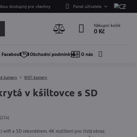
nikou dostupný pro všechny
Panel uživatele
Nákupní košík
0 Kč
Facebook
Obchodní podmínky
O nás
té kamery
WiFi kamery
rytá v kšiltovce s SD
(
22
x)
í wifi a SD rekordérem. 4K rozlišení pro čistý obraz.