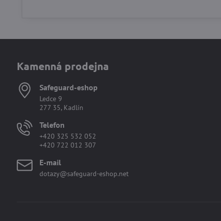
Kamenná prodejna
Safeguard-eshop
Ledce 9
277 35, Kadlín
Telefon
+420 325 532 052
+420 722 012 307
E-mail
dotazy@safeguard-eshop.net