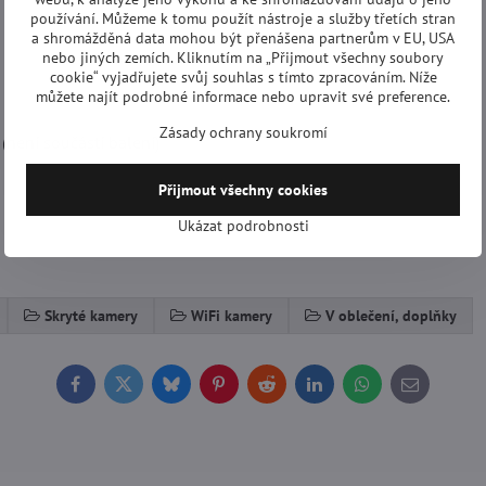
používání. Můžeme k tomu použít nástroje a služby třetích stran
a shromážděná data mohou být přenášena partnerům v EU, USA
nebo jiných zemích. Kliknutím na „Přijmout všechny soubory
cookie“ vyjadřujete svůj souhlas s tímto zpracováním. Níže
můžete najít podrobné informace nebo upravit své preference.
Zásady ochrany soukromí
není součástí balení)
Přijmout všechny cookies
Ukázat podrobnosti
Skryté kamery
WiFi kamery
V oblečení, doplňky
Facebook
Twitter
Bluesky
Pinterest
Reddit
LinkedIn
WhatsApp
E-
mail