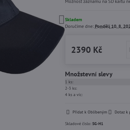
Možnost záznamu na SD kartu ne
Skladem
Doručíme dne:
Pondělí
10. 8. 20
2390 Kč
Množstevní slevy
1
ks:
2-3
ks:
4
ks
a víc
:
Přidat k Oblíbeným
Dotaz k
Skladové číslo:
SG-H1