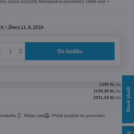
bo cloud úložiště. Nenápadné provedení.
Čtěte více
26 −
Úterý
11. 8. 2026
Do košíku
2390 Kč
/ks
Nové zboží
2198,80 Kč
/ks
2031,50 Kč
/ks
 produktu
Hlídací pes