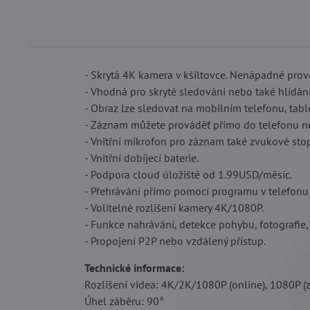
- Skrytá 4K kamera v kšiltovce. Nenápadné prov
- Vhodná pro skryté sledování nebo také hlídání
- Obraz lze sledovat na mobilním telefonu, tabl
- Záznam můžete prováděť přímo do telefonu ne
- Vnitřní mikrofon pro záznam také zvukové stop
- Vnitřní dobíjecí baterie.
- Podpora cloud úložiště od 1.99USD/měsíc.
- Přehrávání přímo pomocí programu v telefonu
- Volitelné rozlišení kamery 4K/1080P.
- Funkce nahrávání, detekce pohybu, fotografie, a
- Propojení P2P nebo vzdálený přístup.
Technické informace:
Rozlišení videa: 4K/2K/1080P (online), 1080P 
Úhel záběru: 90°