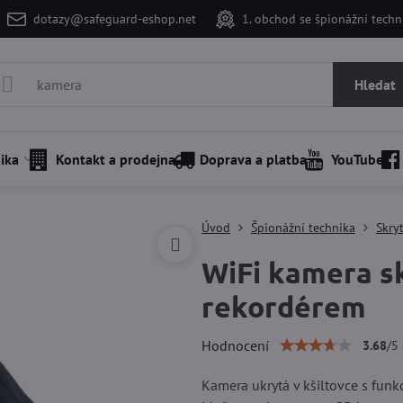
dotazy@safeguard-eshop.net
1. obchod se špionážní tech
Hledat
ika
Kontakt a prodejna
Doprava a platba
YouTube
Úvod
Špionážní technika
Skry
WiFi kamera sk
rekordérem
Hodnocení
3.68
/
5
Kamera ukrytá v kšiltovce s funkc