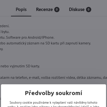
Popis
Recenze
Diskuse
0
0
edení.
 bytu.
etu. Software pro Android/iPhone.
bo automatický záznam na SD kartu při zapnutí kamery.
y.
 nebo vyjmutím SD karty.
larm na telefon, e-mail, volba rozlišení videa, délka záznamu, datu
Předvolby soukromí
(záznam)
Soubory cookie používáme k vylepšení vaší návštěvy tohoto
webu, k analýze jeho výkonu a ke shromažďování údajů o jeho