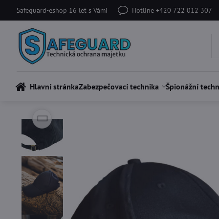
Safeguard-eshop 16 let s Vámi
Hotline +420 722 012 307
Hlavní stránka
Zabezpečovací technika
Špionážní techn