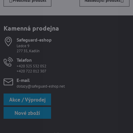
Předchozí produkt
Následující produkt
Kamenná prodejna
Safeguard-eshop
Ledce 9
277 35, Kadlín
Telefon
+420 325 532 052
+420 722 012 307
E-mail
dotazy@safeguard-eshop.net
Akce / Výprodej
Nové zboží