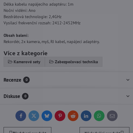
Délka kabelu napájecího adaptéru: 1m
Noční vidění: Ano
Bezdrátová technologie: 2,4GHz
Vysílací frekvenční rozsah: 2412-2452MHz
Obsah balení:
Rekordér, 2x kamera, myš, RJ kabel, napájecí adaptéry.
Více z kategorie
Kamerové sety
Zabezpečovací technika
Recenze
0
Diskuse
0
Facebook
Twitter
Bluesky
Pinterest
Reddit
LinkedIn
WhatsApp
E-
mail