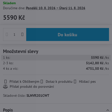
Skladem
Doručíme dne:
Pondělí
10. 8. 2026 −
Úterý
11. 8. 2026
5590 Kč
Do košíku
Množstevní slevy
1
ks:
5590 Kč
/ks
2-3
ks:
5142,80 Kč
/ks
4
ks
a víc
:
4751,50 Kč
/ks
Přidat k Oblíbeným
Dotaz k produktu
Hlídací pes
Skladové číslo:
SLNVR201CWT
Popis