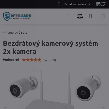
Panel uživatele
Kamerové sety
Bezdrátový kamerový systém
2x kamera
Hodnocení
5
/
5
(
3
x)