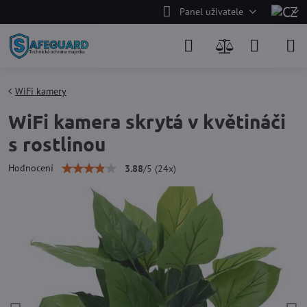
Panel uživatele
WiFi kamery
WiFi kamera skrytá v květináči
s rostlinou
Hodnocení
3.88
/
5
(
24
x)