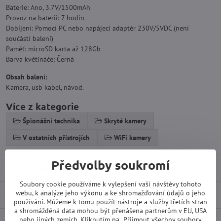
Baterie: Ano, 3.7V/1500mAh
Provoz na baterii: 7 hodin
Dobíjení: Pomocí PC nebo napájecí adaptér 230V/5VDC (není
součástí balení)
Paměť: microSD karta až 128Gb
Barva květináče: Černá
Obsah balení:
Kamera, usb kabel, návod.
Více z kategorie
Špionážní technika
Skryté kamery
V ostatních přístrojích
WiFi kamery
Předvolby soukromí
Recenze
0
Soubory cookie používáme k vylepšení vaší návštěvy tohoto
webu, k analýze jeho výkonu a ke shromažďování údajů o jeho
Diskuse
0
používání. Můžeme k tomu použít nástroje a služby třetích stran
a shromážděná data mohou být přenášena partnerům v EU, USA
nebo jiných zemích. Kliknutím na „Přijmout všechny soubory