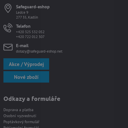
Safeguard-eshop
Ledce 9
277 35, Kadlín
Telefon
+420 325 532 052
+420 722 012 307
E-mail
dotazy@safeguard-eshop.net
Akce / Výprodej
Nové zboží
Odkazy a formuláře
Doprava a platba
Osobní vyzvednutí
Poptávkový formulář
Reklamační formulář