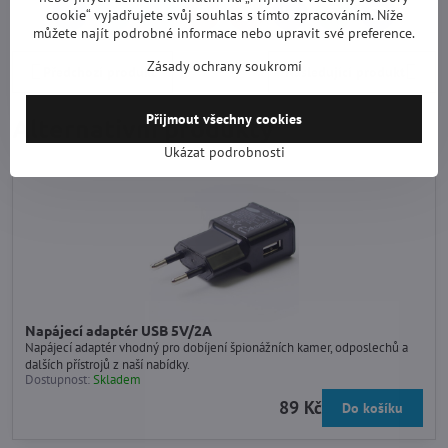
cookie“ vyjadřujete svůj souhlas s tímto zpracováním. Níže
Facebook
Twitter
Bluesky
Pinterest
Reddit
LinkedIn
WhatsApp
E-
můžete najít podrobné informace nebo upravit své preference.
mail
Zásady ochrany soukromí
Předchozí produkt
Následující produkt
Přijmout všechny cookies
Alternativní produkty
Ukázat podrobnosti
Napájecí adaptér USB 5V/2A
Napájecí adaptér vhodný pro dobíjení špionážních kamer, odposlechů a
dalších přístrojů z naší nabídky.
Dostupnost:
Skladem
89 Kč
Do košíku