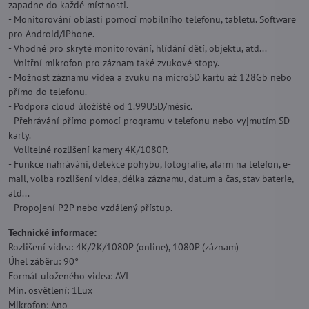
zapadne do každé místnosti.
- Monitorování oblasti pomocí mobilního telefonu, tabletu. Software
pro Android/iPhone.
- Vhodné pro skryté monitorování, hlídání dětí, objektu, atd...
- Vnitřní mikrofon pro záznam také zvukové stopy.
- Možnost záznamu videa a zvuku na microSD kartu až 128Gb nebo
přímo do telefonu.
- Podpora cloud úložiště od 1.99USD/měsíc.
- Přehrávání přímo pomocí programu v telefonu nebo vyjmutím SD
karty.
- Volitelné rozlišení kamery 4K/1080P.
- Funkce nahrávání, detekce pohybu, fotografie, alarm na telefon, e-
mail, volba rozlišení videa, délka záznamu, datum a čas, stav baterie,
atd...
- Propojení P2P nebo vzdálený přístup.
Technické informace:
Rozlišení videa: 4K/2K/1080P (online), 1080P (záznam)
Úhel záběru: 90°
Formát uloženého videa: AVI
Min. osvětlení: 1Lux
Mikrofon: Ano