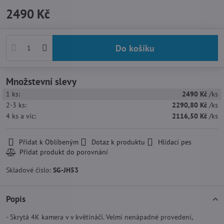
2490 Kč
Do košíku
Množstevní slevy
1
ks:
2490 Kč
/ks
2-3
ks:
2290,80 Kč
/ks
4
ks
a víc
:
2116,50 Kč
/ks
Přidat k Oblíbeným
Dotaz k produktu
Hlídací pes
Skladové číslo:
SG-JH53
Popis
- Skrytá 4K kamera v v květináči. Velmi nenápadné provedení,