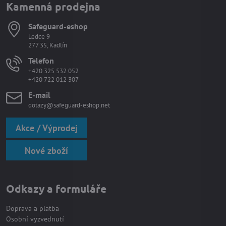
Kamenná prodejna
Safeguard-eshop
Ledce 9
277 35, Kadlín
Telefon
+420 325 532 052
+420 722 012 307
E-mail
dotazy@safeguard-eshop.net
Akce / Výprodej
Nové zboží
Odkazy a formuláře
Doprava a platba
Osobní vyzvednutí