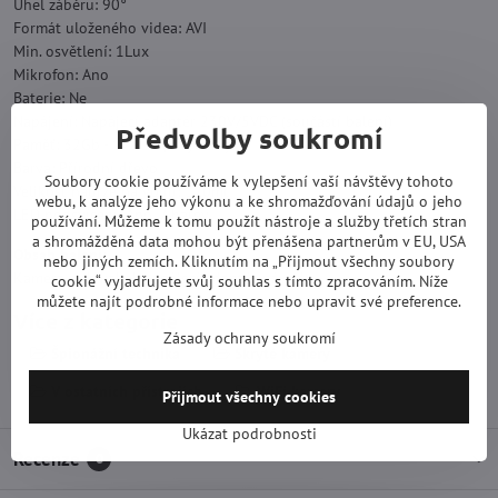
Úhel záběru: 90°
Formát uloženého videa: AVI
Min. osvětlení: 1Lux
Mikrofon: Ano
Baterie: Ne
Napájení: Napájecí adaptér 230V/5VDC (součástí balení)
Předvolby soukromí
Paměť: 32Gb - 128Gb (k výběru)
Barva: Přírodní dřevo
Soubory cookie používáme k vylepšení vaší návštěvy tohoto
Velikost nádrže na vodu: 120ml
webu, k analýze jeho výkonu a ke shromažďování údajů o jeho
LED podsvícení: Ano, 7 barev
používání. Můžeme k tomu použít nástroje a služby třetích stran
a shromážděná data mohou být přenášena partnerům v EU, USA
Obsah balení:
nebo jiných zemích. Kliknutím na „Přijmout všechny soubory
Kamera, usb kabel, napájecí adaptér, návod.
cookie“ vyjadřujete svůj souhlas s tímto zpracováním. Níže
můžete najít podrobné informace nebo upravit své preference.
Více z kategorie
Zásady ochrany soukromí
Špionážní technika
Skryté kamery
V ostatních přístrojích
WiFi kamery
Přijmout všechny cookies
Ukázat podrobnosti
Recenze
0