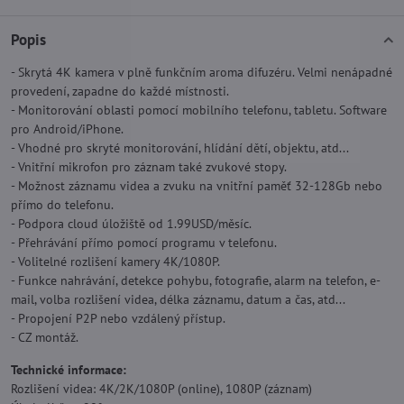
Popis
- Skrytá 4K kamera v plně funkčním aroma difuzéru. Velmi nenápadné
provedení, zapadne do každé místnosti.
- Monitorování oblasti pomocí mobilního telefonu, tabletu. Software
pro Android/iPhone.
- Vhodné pro skryté monitorování, hlídání dětí, objektu, atd...
- Vnitřní mikrofon pro záznam také zvukové stopy.
- Možnost záznamu videa a zvuku na vnitřní paměť 32-128Gb nebo
přímo do telefonu.
- Podpora cloud úložiště od 1.99USD/měsíc.
- Přehrávání přímo pomocí programu v telefonu.
- Volitelné rozlišení kamery 4K/1080P.
- Funkce nahrávání, detekce pohybu, fotografie, alarm na telefon, e-
mail, volba rozlišení videa, délka záznamu, datum a čas, atd...
- Propojení P2P nebo vzdálený přístup.
- CZ montáž.
Technické informace:
Rozlišení videa: 4K/2K/1080P (online), 1080P (záznam)