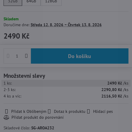
32Gb
64Gb
128Gb
Skladem
Doručíme dne:
Středa
12. 8. 2026 −
Čtvrtek
13. 8. 2026
2490 Kč
Do košíku
Množstevní slevy
1
ks:
2490 Kč
/ks
2-3
ks:
2290,80 Kč
/ks
4
ks
a víc
:
2116,50 Kč
/ks
Přidat k Oblíbeným
Dotaz k produktu
Hlídací pes
Skladové číslo:
SG-AROA232