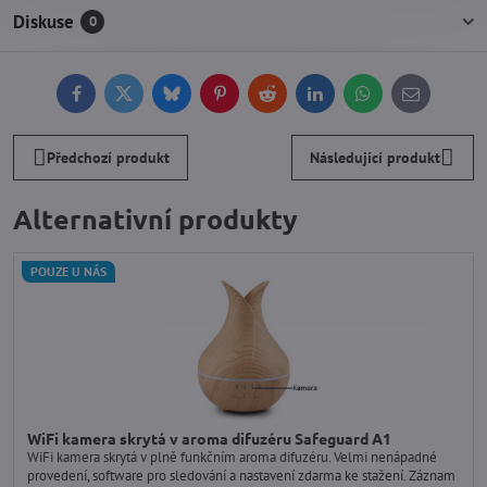
Diskuse
0
Facebook
Twitter
Bluesky
Pinterest
Reddit
LinkedIn
WhatsApp
E-
mail
Předchozí produkt
Následující produkt
Alternativní produkty
POUZE U NÁS
WiFi kamera skrytá v aroma difuzéru Safeguard A1
WiFi kamera skrytá v plně funkčním aroma difuzéru. Velmi nenápadné
provedení, software pro sledování a nastavení zdarma ke stažení. Záznam