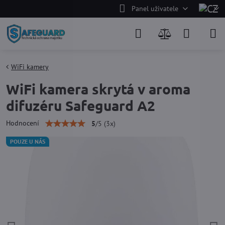
Panel uživatele
WiFi kamery
WiFi kamera skrytá v aroma
difuzéru Safeguard A2
Hodnocení
5
/
5
(
3
x)
POUZE U NÁS