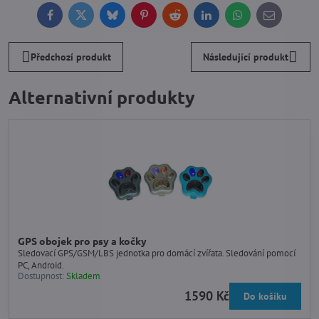
Facebook
Twitter
Bluesky
Pinterest
Reddit
LinkedIn
WhatsApp
E-
mail
Předchozí produkt
Následující produkt
Alternativní produkty
GPS obojek pro psy a kočky
Sledovací GPS/GSM/LBS jednotka pro domácí zvířata. Sledování pomocí
PC, Android.
Dostupnost:
Skladem
1590 Kč
Do košíku