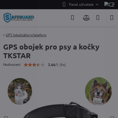
Panel uživatele
GPS lokalizátory/telefony
GPS obojek pro psy a kočky
TKSTAR
Hodnocení
3.44
/
5
(
9
x)