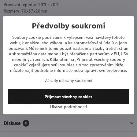
Provozní teplota: -20°C - 70°C
Rozměry: 70x37x20mm
Hmotnost: 44g
Předvolby soukromí
Barva: Bílá
Obsah balení:
Soubory cookie používáme k vylepšení vaší návštěvy tohoto
1x GPS tracker
webu, k analýze jeho výkonu a ke shromažďování údajů o jeho
1x Napájecí adaptér
používání. Můžeme k tomu použít nástroje a služby třetích stran
a shromážděná data mohou být přenášena partnerům v EU, USA
1x Obojek
nebo jiných zemích. Kliknutím na „Přijmout všechny soubory
1x USB kabel
cookie“ vyjadřujete svůj souhlas s tímto zpracováním. Níže
1x Návod
můžete najít podrobné informace nebo upravit své preference.
Více z kategorie
Zásady ochrany soukromí
GPS lokalizátory/telefony
Špionážní technika
Přijmout všechny cookies
Recenze
0
Ukázat podrobnosti
Diskuse
0