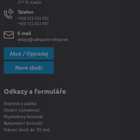
277 35, Kadlín
Telefon
+420 325 532 052
+420 722 012 307
E-mail
dotazy@safeguard-eshop.net
Akce / Výprodej
Nové zboží
Odkazy a formuláře
Doprava a platba
Osobní vyzvednutí
Poptávkový formulář
Reklamační formulář
Vrácení zboží do 30 dnů