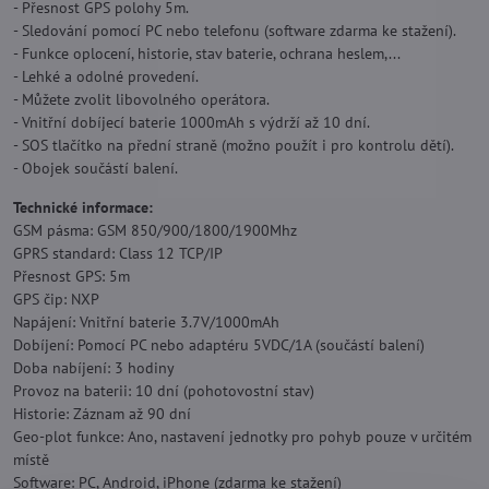
- Přesnost GPS polohy 5m.
- Sledování pomocí PC nebo telefonu (software zdarma ke stažení).
- Funkce oplocení, historie, stav baterie, ochrana heslem,...
- Lehké a odolné provedení.
- Můžete zvolit libovolného operátora.
- Vnitřní dobíjecí baterie 1000mAh s výdrží až 10 dní.
- SOS tlačítko na přední straně (možno použít i pro kontrolu dětí).
- Obojek součástí balení.
Technické informace:
GSM pásma: GSM 850/900/1800/1900Mhz
GPRS standard: Class 12 TCP/IP
Přesnost GPS: 5m
GPS čip: NXP
Napájení: Vnitřní baterie 3.7V/1000mAh
Dobíjení: Pomocí PC nebo adaptéru 5VDC/1A (součástí balení)
Doba nabíjení: 3 hodiny
Provoz na baterii: 10 dní (pohotovostní stav)
Historie: Záznam až 90 dní
Geo-plot funkce: Ano, nastavení jednotky pro pohyb pouze v určitém
místě
Software: PC, Android, iPhone (zdarma ke stažení)