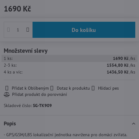
1690 Kč
Do košíku
Množstevní slevy
1
ks:
1690 Kč
/ks
2-3
ks:
1554,80 Kč
/ks
4
ks
a víc
:
1436,50 Kč
/ks
Přidat k Oblíbeným
Dotaz k produktu
Hlídací pes
Skladové číslo:
SG-TK909
Popis
- GPS/GSM/LBS lokalizační jednotka navržena pro domácí zvířata.