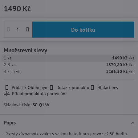
1490 Kč
Do košíku
Množstevní slevy
1
ks:
1490 Kč
/ks
2-3
ks:
1370,80 Kč
/ks
4
ks
a víc
:
1266,50 Kč
/ks
Přidat k Oblíbeným
Dotaz k produktu
Hlídací pes
Skladové číslo:
SG-Q16V
Popis
- Skrytý záznamník zvuku s velkou baterií pro provoz až 50 hodin.