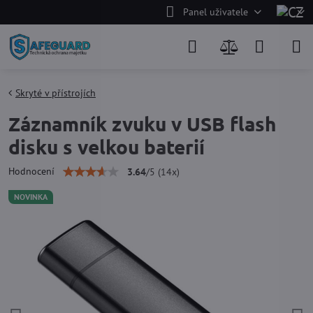
Panel uživatele
Skryté v přístrojích
Záznamník zvuku v USB flash
disku s velkou baterií
Hodnocení
3.64
/
5
(
14
x)
NOVINKA