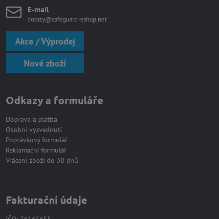
E-mail
dotazy@safeguard-eshop.net
Akce / Výprodej
Nové zboží
Odkazy a formuláře
Doprava a platba
Osobní vyzvednutí
Poptávkový formulář
Reklamační formulář
Vrácení zboží do 30 dnů
Fakturační údaje
IČO: 76165655