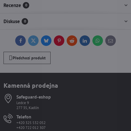
Recenze
0
Diskuse
0
Facebook
Twitter
Bluesky
Pinterest
Reddit
LinkedIn
WhatsApp
E-
mail
Předchozí produkt
Kamenná prodejna
Safeguard-eshop
Ledce 9
277 35, Kadlín
Telefon
+420 325 532 052
+420 722 012 307