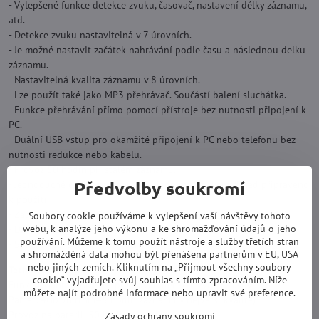
- Vylepšené funkce detekce zvuku, časovač, nastavení délky záznamu,
atd.
- Detekce zvuku nastavitelná v 7 úrovních.
- Je možné nastavit začátek nahrávání podle času a následnou delku
záznamu.
- Nastavitelná kvalita záznamu v 8 úrovních.
- Lze použít také jako MP3 přehrávač. Součástí balení sluchátka.
- Funkce přehrávání přímo pomocí přístroje bez nutnosti připojení k
PC.
- Duální USB vstup pro okamžité připojení k PC nebo telefonu bez
nutnosti redukce nebo kabelu.
- Provoz 50 hodin při stálém záznamu.
Předvolby soukromí
- Jednoduché ovládání, nahrávání jedním tlačítkem. Ihned připraveno
k použití.
- Záznam na vnitřní paměť 4Gb.
Soubory cookie používáme k vylepšení vaší návštěvy tohoto
webu, k analýze jeho výkonu a ke shromažďování údajů o jeho
- Datum a čas u záznamu.
používání. Můžeme k tomu použít nástroje a služby třetích stran
- Součástí balení klips pro uchycení.
a shromážděná data mohou být přenášena partnerům v EU, USA
nebo jiných zemích. Kliknutím na „Přijmout všechny soubory
Technické informace:
cookie“ vyjadřujete svůj souhlas s tímto zpracováním. Níže
Funkce: Nahrávání, MP3 přehrávač, detekce zvuku, časovač.
můžete najít podrobné informace nebo upravit své preference.
Pamět: 4Gb vnitřní (48 hodin záznamů v největší kvalitě)
Provoz na baterii: 50 hodin
Zásady ochrany soukromí