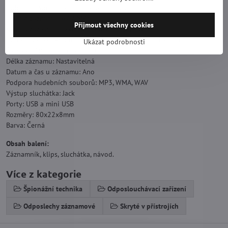
Dobíjení: Pomocí PC nebo adaptér 5VDC
Formát záznamu: WAV, MP3
Přijmout všechny cookies
Kvalita záznamu: 32kbps - 1536kbps (nastavitelná)
Detekce zvuku: Ano (nastavitelná v 7 úrovních citlivosti)
Ukázat podrobnosti
Časovač: Ano (jeden čas/den)
Délka záznamu: Nastavitelná
Datum a čas u záznamu: Ano
Podpora hudebních souborů: MP3, WMA, WAV
Výstup sluchátka: Jack
Porty: USB a mini USB
Rozměry: 80x22x8mm
Barva: Černá
Obsah balení:
Záznamník, klips, sluchátka, návod.
Více z kategorie
Špionážní technika
Odposlouchávací zařízení
Odposlechy záznamové
Skryté v přístrojích