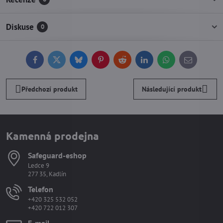
Diskuse
0
Facebook
Twitter
Bluesky
Pinterest
Reddit
LinkedIn
WhatsApp
E-
mail
Předchozí produkt
Následující produkt
Kamenná prodejna
Safeguard-eshop
Ledce 9
277 35, Kadlín
Telefon
+420 325 532 052
+420 722 012 307