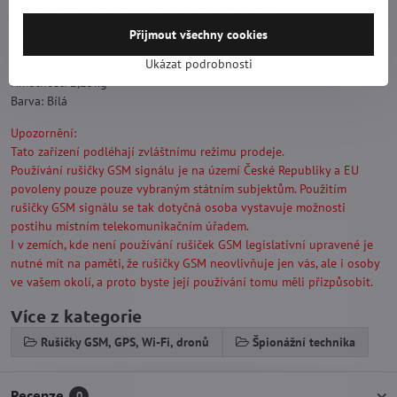
Dosah rušení: 10-50m (v závislosti na síle signálu)
Napájení: 230VAC
Přijmout všechny cookies
Chlazení: Aktivní
Rozměry: 383x284x60mm
Ukázat podrobnosti
Hmotnost: 2,25kg
Barva: Bílá
Upozornění:
Tato zařízení podléhají zvláštnímu režimu prodeje.
Používání rušičky GSM signálu je na území České Republiky a EU
povoleny pouze pouze vybraným státním subjektům. Použitím
rušičky GSM signálu se tak dotyčná osoba vystavuje možnosti
postihu místním telekomunikačním úřadem.
I v zemích, kde není používání rušiček GSM legislativní upravené je
nutné mít na paměti, že rušičky GSM neovlivňuje jen vás, ale i osoby
ve vašem okolí, a proto byste její používání tomu měli přizpůsobit.
Více z kategorie
Rušičky GSM, GPS, Wi-Fi, dronů
Špionážní technika
Recenze
0