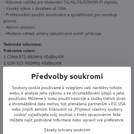
- Výkonná rušička pro blokování 5G/4G/3G/GSM/Wi-Fi signálu.
- Vysoký výkon s dosahem až 50m.
- Profesionální použítí, konstrukce a spolehlivost pro nonstop
provoz.
- Aktivní chlazení.
- Moderní vzhled, antény zabudované uvnitř přístroje.
Technické informace:
Frekvence rušení:
1 CDMA 870-880MHz 40dBm/4W
2 GSM 925-960MHz 40dBm/4W
3 DCS 1805-1850 40dBm/4W
Předvolby soukromí
4 4G 1880-1920MHz 40dBm/4W
5 3G 2110-2170MHz 40dBm/4W
Soubory cookie používáme k vylepšení vaší návštěvy tohoto
6 4G LTE 2300/Wifi 2300-2400MHz 40dBm/4W
webu, k analýze jeho výkonu a ke shromažďování údajů o jeho
7 4G LTE 2600 2555-2655 40dBm/4W
používání. Můžeme k tomu použít nástroje a služby třetích stran
8 4G LTE1700 1700-1800MHz 40dBm/4W
a shromážděná data mohou být přenášena partnerům v EU, USA
9 5G 3400-3600MHz 40dBm/4W
nebo jiných zemích. Kliknutím na „Přijmout všechny soubory
10 5G 4800-5000MHz 40dBm/4W
cookie“ vyjadřujete svůj souhlas s tímto zpracováním. Níže
11 GPS 1570-1580MHz 40dBm/4W
můžete najít podrobné informace nebo upravit své preference.
12 WiFi 5.8G 5600-5900MHz 40dBm/4W
Zásady ochrany soukromí