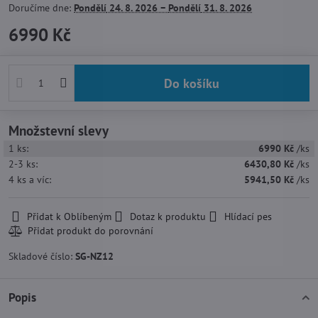
Doručíme dne:
Pondělí
24. 8. 2026 −
Pondělí
31. 8. 2026
6990 Kč
Do košíku
Množstevní slevy
1
ks:
6990 Kč
/ks
2-3
ks:
6430,80 Kč
/ks
4
ks
a víc
:
5941,50 Kč
/ks
Přidat k Oblíbeným
Dotaz k produktu
Hlídací pes
Skladové číslo:
SG-NZ12
Popis