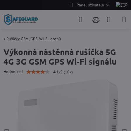
Panel uživatele
Rušičky GSM, GPS, Wi-Fi, dronů
Výkonná nástěnná rušička 5G
4G 3G GSM GPS Wi-Fi signálu
Hodnocení
4.1
/
5
(
10
x)