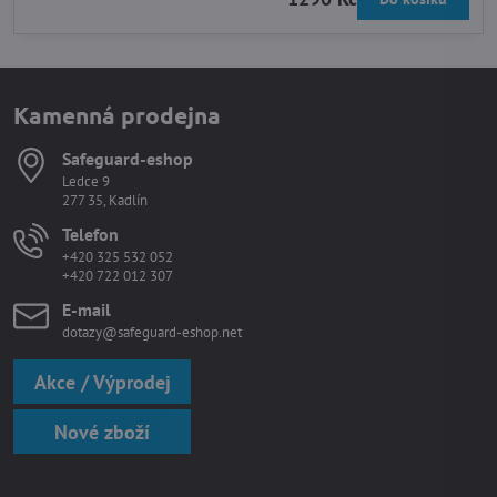
Kamenná prodejna
Safeguard-eshop
Ledce 9
277 35, Kadlín
Telefon
+420 325 532 052
+420 722 012 307
E-mail
dotazy@safeguard-eshop.net
Akce / Výprodej
Nové zboží