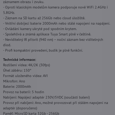
záznamem obrazu i zvuku.
- Oproti klasickým modelům kamera podporuje nově WiFi 2.4GHz i
5.8GHz.
- Záznam na SD kartu až 256Gb nebo cloud úložiště.
- Vnitřní dobíjecí baterie 2000mAh nebo stálé napojení na napájení.
- Ovládání kamery ukryté pod spodním krytem.
- Spolehlivá a známá aplikace Tuya Smart plně v češtině.
- Neviditelný IR přísvit (940 nm) – noční záznam bez viditelných
diod.
- Profi kompaktní provedení, budík je plně funkční.
Technické informace:
Rozlišení videa: 4K/2K (30fps)
Úhel záběru: 150°
Formát uloženého videa: AVI
Mikrofon: Ano
Baterie: 2000mAh
Provoz na baterii: 5 hodin
Nabíjení: Napájecí adaptér 230V/5VDC (součástí balení)
Provoz při nabíjení: Ano, možné provozovat při stálém napojení na
adaptér (doporučeno)
Paměť: MicroSD karta 32Gb - 256Gb