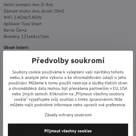
Noční snímání: Ano (5-8m)
Záznam zvuku: Ano, dosah 20m2
WiFi: 2.4GHz/5.8GHz
Aplikace: Tuya Smart
Barva: Černá
Rozměry: 125x68x17mm
Obsah balení:
Kamera v budíku, napájecí adaptér, USB-C kabel, návod.
Předvolby soukromí
Více z kategorie
Soubory cookie používáme k vylepšení vaší návštěvy tohoto
Špionážní technika
Skryté kamery
webu, k analýze jeho výkonu a ke shromažďování údajů o jeho
používání. Můžeme k tomu použít nástroje a služby třetích stran
V budíku/hodinách
WiFi kamery
a shromážděná data mohou být přenášena partnerům v EU, USA
nebo jiných zemích. Kliknutím na „Přijmout všechny soubory
cookie“ vyjadřujete svůj souhlas s tímto zpracováním. Níže
Recenze
0
můžete najít podrobné informace nebo upravit své preference.
Zásady ochrany soukromí
Diskuse
0
Přijmout všechny cookies