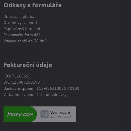
Odkazy a formuláře
Doprava a platba
Osobní vyzvednutí
Poptávkový formulář
Reklamační formulář
Vrácení zboží do 30 dnů
Fakturační údaje
IČO: 76165655
DIČ: CZ8409250190
Bankovní spojení: 115-4563100257/0100
Variabilní symbol: číslo objednávky