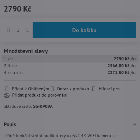
2790 Kč
Do košíku
Množstevní slevy
1
ks:
2790 Kč
/ks
2-3
ks:
2566,80 Kč
/ks
4
ks
a víc
:
2371,50 Kč
/ks
Přidat k Oblíbeným
Dotaz k produktu
Hlídací pes
Skladové číslo:
SG-KP09A
Popis
- Plně funkční stolní budík, který ukrývá 4K WiFi kameru se