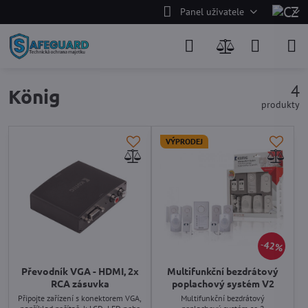
Panel uživatele
4
König
produkty
VÝPRODEJ
42%
Převodník VGA - HDMI, 2x
Multifunkční bezdrátový
RCA zásuvka
poplachový systém V2
Připojte zařízení s konektorem VGA,
Multifunkční bezdrátový