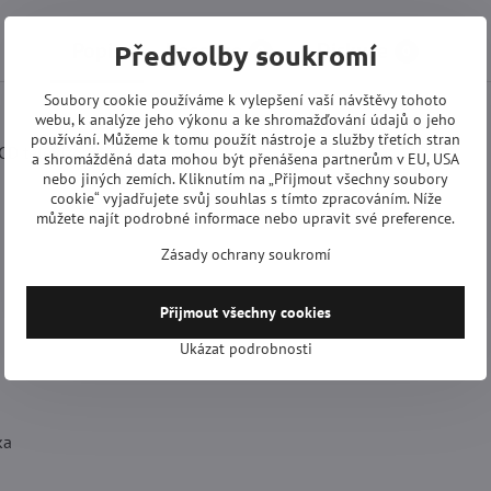
Popis
Recenze
Diskuse
Předvolby soukromí
0
0
Soubory cookie používáme k vylepšení vaší návštěvy tohoto
webu, k analýze jeho výkonu a ke shromažďování údajů o jeho
používání. Můžeme k tomu použít nástroje a služby třetích stran
CD televizoru.
a shromážděná data mohou být přenášena partnerům v EU, USA
nebo jiných zemích. Kliknutím na „Přijmout všechny soubory
cookie“ vyjadřujete svůj souhlas s tímto zpracováním. Níže
můžete najít podrobné informace nebo upravit své preference.
Zásady ochrany soukromí
Přijmout všechny cookies
Ukázat podrobnosti
ka