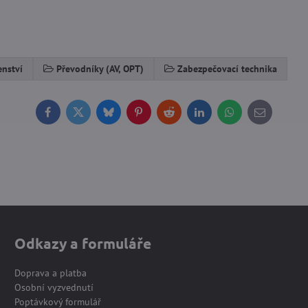
enství
Převodníky (AV, OPT)
Zabezpečovací technika
Facebook
Twitter
Bluesky
Pinterest
Reddit
LinkedIn
WhatsApp
E-
mail
Odkazy a formuláře
Doprava a platba
Osobní vyzvednutí
Poptávkový formulář