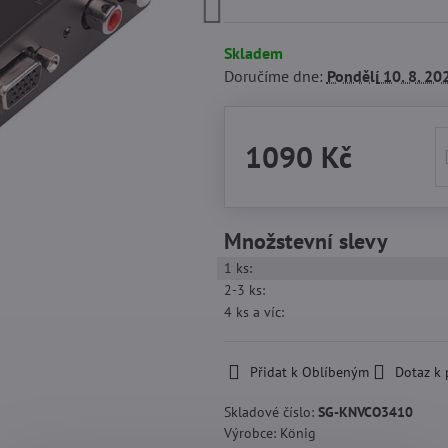
Skladem
Doručíme dne:
Pondělí
10. 8. 20
1090 Kč
Množstevní slevy
1
ks:
2-3
ks:
4
ks
a víc
:
Přidat k Oblíbeným
Dotaz k
Skladové číslo:
SG-KNVCO3410
Výrobce:
König