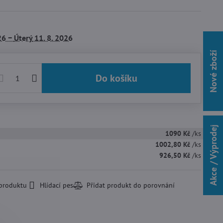
26 −
Úterý
11. 8. 2026
Nové zboží
Do košíku
Akce / Výprodej
1090 Kč
/ks
1002,80 Kč
/ks
926,50 Kč
/ks
 produktu
Hlídací pes