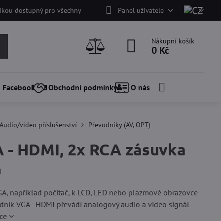
nikou dostupný pro všechny
Panel uživatele
Nákupní košík
0 Kč
Facebook
Obchodní podmínky
O nás
Audio/video příslušenství
Převodníky (AV, OPT)
 - HDMI, 2x RCA zásuvka
)
VGA, například počítač, k LCD, LED nebo plazmové obrazovce
dník VGA - HDMI převádí analogový audio a video signál
íce