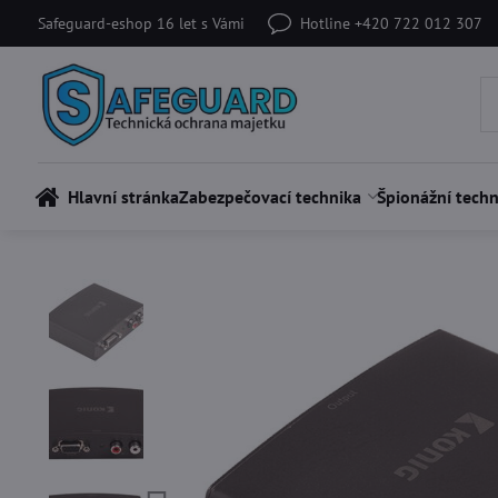
Safeguard-eshop 16 let s Vámi
Hotline +420 722 012 307
Hlavní stránka
Zabezpečovací technika
Špionážní techn