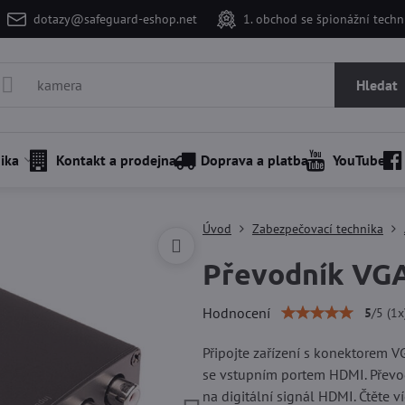
dotazy@safeguard-eshop.net
1. obchod se špionážní tech
Hledat
ika
Kontakt a prodejna
Doprava a platba
YouTube
Úvod
Zabezpečovací technika
Převodník VGA
Hodnocení
5
/
5
(
1
x
Připojte zařízení s konektorem 
se vstupním portem HDMI. Převo
na digitální signál HDMI.
Čtěte v