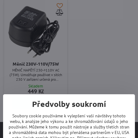
Měnič 230V-110V/75W
MĚNIČ NAPĚTÍ 230->110V AC
(75W). Umožňuje používat v sítích
230 V zařízení určená pro
americkou rozvodnou soustavu (110
Skladem
V). Určen pro použití uvnitř budov.
449 Kč
Předvolby soukromí
Do košíku
Soubory cookie používáme k vylepšení vaší návštěvy tohoto
webu, k analýze jeho výkonu a ke shromažďování údajů o jeho
používání. Můžeme k tomu použít nástroje a služby třetích stran
a shromážděná data mohou být přenášena partnerům v EU, USA
Kamenná prodejna