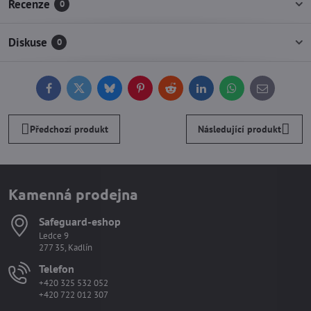
Recenze
0
Diskuse
0
Facebook
Twitter
Bluesky
Pinterest
Reddit
LinkedIn
WhatsApp
E-
mail
Předchozí produkt
Následující produkt
Kamenná prodejna
Safeguard-eshop
Ledce 9
277 35, Kadlín
Telefon
+420 325 532 052
+420 722 012 307