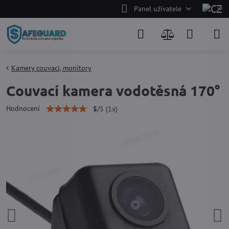
Panel uživatele
Kamery couvací, monitory
Couvací kamera vodotěsná 170°
Hodnocení
5
/
5
(
1
x)