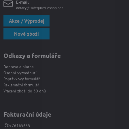
E-mail
dotazy@safeguard-eshop.net
Akce / Výprodej
Nové zboží
Odkazy a formuláře
Doprava a platba
Osobní vyzvednutí
Poptávkový formulář
Reklamační formulář
Vrácení zboží do 30 dnů
Fakturační údaje
IČO: 76165655