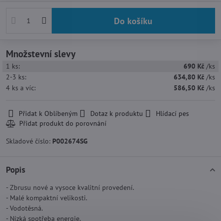
Do košíku
Množstevní slevy
1
ks:
690 Kč
/ks
2-3
ks:
634,80 Kč
/ks
4
ks
a víc
:
586,50 Kč
/ks
Přidat k Oblíbeným
Dotaz k produktu
Hlídací pes
Skladové číslo:
P002674SG
Popis
- Zbrusu nové a vysoce kvalitní provedení.
- Malé kompaktní velikosti.
- Vodotěsná.
- Nízká spotřeba energie.