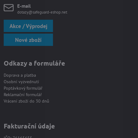
E-mail
dotazy@safeguard-eshop.net
Akce / Výprodej
Nové zboží
Odkazy a formuláře
Doprava a platba
Osobní vyzvednutí
Poptávkový formulář
Reklamační formulář
Vrácení zboží do 30 dnů
Fakturační údaje
IČO: 76165655