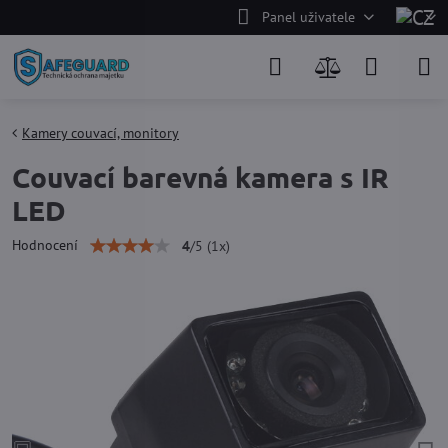
Panel uživatele
Kamery couvací, monitory
Couvací barevná kamera s IR
LED
Hodnocení
4
/
5
(
1
x)