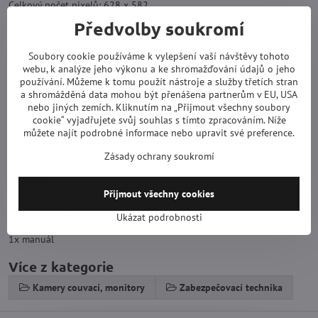
Celkový počet pixelů: 628 x 582
Rozlišení: 420 TV řádků
Předvolby soukromí
Min. osvětlení: 0 lux
IR LED: 9x
Soubory cookie používáme k vylepšení vaší návštěvy tohoto
TV systém: PAL
webu, k analýze jeho výkonu a ke shromažďování údajů o jeho
Video výstup: 1.0Vpp kompozitní video při 75 ohmů
používání. Můžeme k tomu použít nástroje a služby třetích stran
a shromážděná data mohou být přenášena partnerům v EU, USA
Provozní teplota: -20°C ~ 50°C
nebo jiných zemích. Kliknutím na „Přijmout všechny soubory
Napájení: DC 12V, max. 300 mA s IR
cookie“ vyjadřujete svůj souhlas s tímto zpracováním. Níže
Rozměry: 173 mm x 45mm x 44mm
můžete najít podrobné informace nebo upravit své preference.
Zorný úhel: 120 °, nastavitelný držák pro lepší úhel pohledu
Zásady ochrany soukromí
Obsah balení:
1x kamera
Přijmout všechny cookies
1x DC 12 V napájecí kabel
1x 5 m video kabel s RCA konektory
Ukázat podrobnosti
2x šrouby a matice pro upevnění
1x manuál
Více z kategorie
Kamery couvací, monitory
Zabezpečovací technika