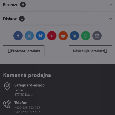
Recenze
0
Diskuse
1
Facebook
Twitter
Bluesky
Pinterest
Reddit
LinkedIn
WhatsApp
E-
mail
Předchozí produkt
Následující produkt
Kamenná prodejna
Safeguard-eshop
Ledce 9
277 35, Kadlín
Telefon
+420 325 532 052
+420 722 012 307