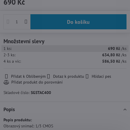
690 Kč
Do košíku
Množstevní slevy
1
ks:
690 Kč
/ks
2-3
ks:
634,80 Kč
/ks
4
ks
a víc
:
586,50 Kč
/ks
Přidat k Oblíbeným
Dotaz k produktu
Hlídací pes
Skladové číslo:
SGSTAC400
Popis
Popis produktu:
Obrazový snímač: 1/3 CMOS