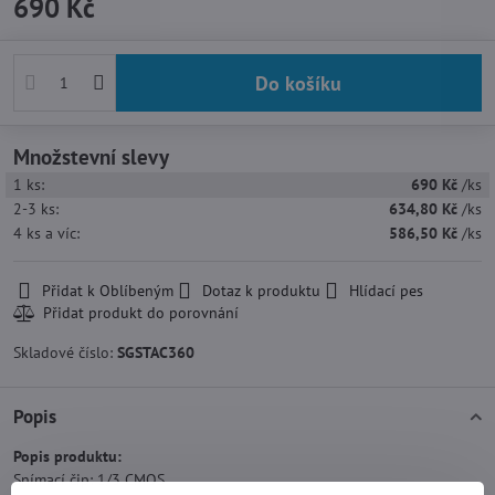
690 Kč
Do košíku
Množstevní slevy
1
ks:
690 Kč
/ks
2-3
ks:
634,80 Kč
/ks
4
ks
a víc
:
586,50 Kč
/ks
Přidat k Oblíbeným
Dotaz k produktu
Hlídací pes
Skladové číslo:
SGSTAC360
Popis
Popis produktu:
Snímací čip: 1/3 CMOS