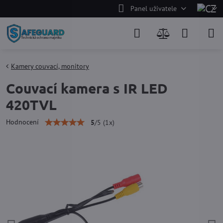
Panel uživatele
Kamery couvací, monitory
Couvací kamera s IR LED
420TVL
Hodnocení
5
/
5
(
1
x)