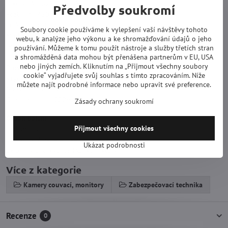
Pixely PAL: 628 (H) × 586 (V)
Předvolby soukromí
Rozlišení: 420 TV řádků
Frekvence: 50Hz
Soubory cookie používáme k vylepšení vaší návštěvy tohoto
Minimální osvětlení: 0Lux
webu, k analýze jeho výkonu a ke shromažďování údajů o jeho
IR LED: 7x
používání. Můžeme k tomu použít nástroje a služby třetích stran
a shromážděná data mohou být přenášena partnerům v EU, USA
Úhel snímání: 120°
nebo jiných zemích. Kliknutím na „Přijmout všechny soubory
Provozní teplota: -20 ℃ ~ 60 ℃
cookie“ vyjadřujete svůj souhlas s tímto zpracováním. Níže
Krytí: IP68
můžete najít podrobné informace nebo upravit své preference.
Napájení: DC 12V
Odběr proudu: 200mA
Zásady ochrany soukromí
Obsah balení:
Přijmout všechny cookies
1x kamera
1x DC 12 V napájecí kabel
Ukázat podrobnosti
1x 5 m video kabel s RCA konektory
Více z kategorie
Kamery couvací, monitory
Zabezpečovací technika
Recenze
0