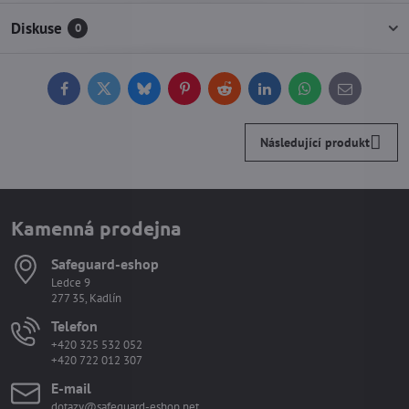
Diskuse
0
Facebook
Twitter
Bluesky
Pinterest
Reddit
LinkedIn
WhatsApp
E-
mail
Následující produkt
Kamenná prodejna
Safeguard-eshop
Ledce 9
277 35, Kadlín
Telefon
+420 325 532 052
+420 722 012 307
E-mail
dotazy@safeguard-eshop.net