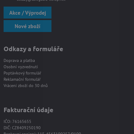
Akce / Výprodej
Nové zboží
Odkazy a formuláře
Doprava a platba
Osobní vyzvednutí
Poptávkový formulář
Reklamační formulář
Vrácení zboží do 30 dnů
Fakturační údaje
IČO: 76165655
DIČ: CZ8409250190
Bankovní spojení: 115-4563100257/0100