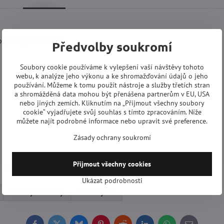
grafie, pouze zvuk.
Předvolby soukromí
Soubory cookie používáme k vylepšení vaší návštěvy tohoto
webu, k analýze jeho výkonu a ke shromažďování údajů o jeho
používání. Můžeme k tomu použít nástroje a služby třetích stran
a shromážděná data mohou být přenášena partnerům v EU, USA
nebo jiných zemích. Kliknutím na „Přijmout všechny soubory
cookie“ vyjadřujete svůj souhlas s tímto zpracováním. Níže
můžete najít podrobné informace nebo upravit své preference.
Zásady ochrany soukromí
Přijmout všechny cookies
SB kabel, pevné pouzdro na brýle, čistící hadřík.
Ukázat podrobnosti
Skryté kamery
V brýlích