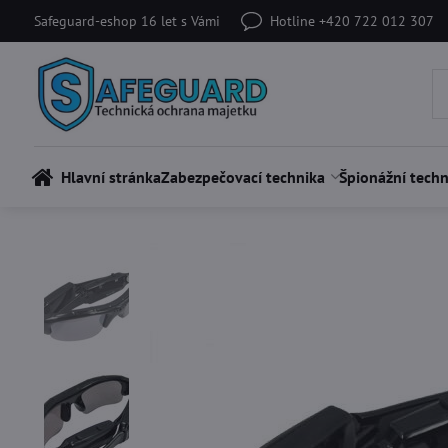
Safeguard-eshop 16 let s Vámi
Hotline +420 722 012 307
Hlavní stránka
Zabezpečovací technika
Špionážní techn