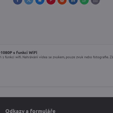
Facebook
Twitter
Bluesky
Pinterest
Reddit
LinkedIn
WhatsApp
E-
mail
1080P s funkcí WiFi
 s funkcí wifi. Nahrávání videa se zvukem, pouze zvuk nebo fotografie. 
Odkazy a formuláře