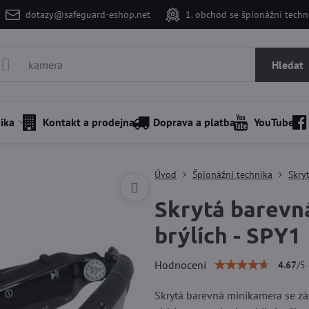
dotazy@safeguard-eshop.net
1. obchod se špionážní tech
Hledat
ika
Kontakt a prodejna
Doprava a platba
YouTube
Úvod
Špionážní technika
Skry
Skrytá barevn
brýlích - SPY1
Hodnocení
4.67
/
5
Skrytá barevná minikamera se zá