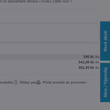
ení se záznamem obrazu i zvuku.
Čtěte více
Nové zboží
590 Kč
/ks
542,80 Kč
/ks
501,50 Kč
/ks
Akce / Výprodej
 produktu
Hlídací pes