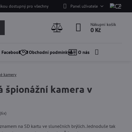
nikou dostupný pro všechny
Panel uživatele
Nákupní košík
0 Kč
Facebook
Obchodní podmínky
O nás
té kamery
á špionážní kamera v
(
6
x)
znamem na SD kartu ve slunečních brýlích. Jednoduše tak