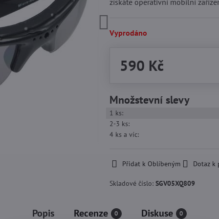
získáte operativní mobilní zaříz
Vyprodáno
590 Kč
Množstevní slevy
1
ks:
2-3
ks:
4
ks
a víc
:
Přidat k Oblíbeným
Dotaz k
Skladové číslo:
SGV05XQ809
Popis
Recenze
Diskuse
0
0