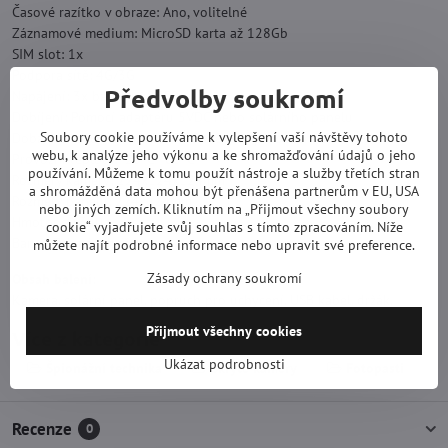
Časové razítko v obraze: Ano, volitelné
Záznamové medium: MicroSD karta až 128Gb
SIM slot: 1x
Podpora sítě: 4G/3G
Předvolby soukromí
Napájení: 3x baterie 18650
Dobíjení: Pomocí adaptéru 5VDC nebo solárního panelu
Soubory cookie používáme k vylepšení vaší návštěvy tohoto
Doba provozu na baterie: 6-12 měsíců (probuzení 15min denně)
webu, k analýze jeho výkonu a ke shromažďování údajů o jeho
Provozní teplota: -20°C - 60°C
používání. Můžeme k tomu použít nástroje a služby třetích stran
Rozměry kamery: 224x124x124mm
a shromážděná data mohou být přenášena partnerům v EU, USA
Rozměry panelu: 224x224mm
nebo jiných zemích. Kliknutím na „Přijmout všechny soubory
Hmotnost: 340g
cookie“ vyjadřujete svůj souhlas s tímto zpracováním. Níže
Barva: Zelená s hnědou
můžete najít podrobné informace nebo upravit své preference.
Zásady ochrany soukromí
Obsah balení:
Kamera, solární panel, popruch pro uchycení, USB kabel, držák.
Přijmout všechny cookies
Více z kategorie
Ukázat podrobnosti
Špionážní technika
Skryté kamery
Fotopasti
Recenze
0