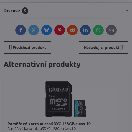
Diskuse
0
Facebook
Twitter
Bluesky
Pinterest
Reddit
LinkedIn
WhatsApp
E-
mail
Předchozí produkt
Následující produkt
Alternativní produkty
Paměťová karta microSDXC 128GB class 10
Paměťová karta microSDXC 128Gb, class 10.