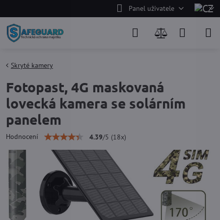
Panel uživatele
Skryté kamery
Fotopast, 4G maskovaná
lovecká kamera se solárním
panelem
Hodnocení
4.39
/
5
(
18
x)