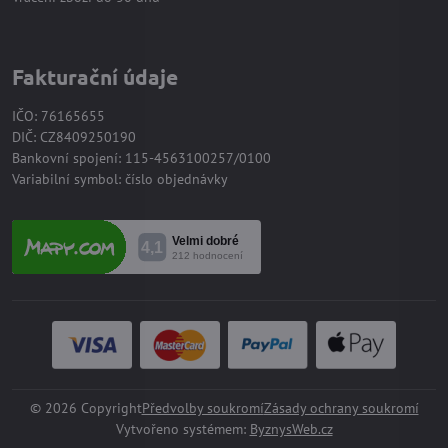
Fakturační údaje
IČO: 76165655
DIČ: CZ8409250190
Bankovní spojení: 115-4563100257/0100
Variabilní symbol: číslo objednávky
©
2026
Copyright
Předvolby soukromí
Zásady ochrany soukromí
Vytvořeno systémem:
ByznysWeb.cz