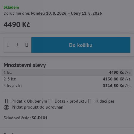
Skladem
Doručíme dne:
Pondělí
10. 8. 2026 −
Úterý
11. 8. 2026
4490 Kč
Do košíku
Množstevní slevy
1
ks:
4490 Kč
/ks
2-3
ks:
4130,80 Kč
/ks
4
ks
a víc
:
3816,50 Kč
/ks
Přidat k Oblíbeným
Dotaz k produktu
Hlídací pes
Skladové číslo:
SG-DL01