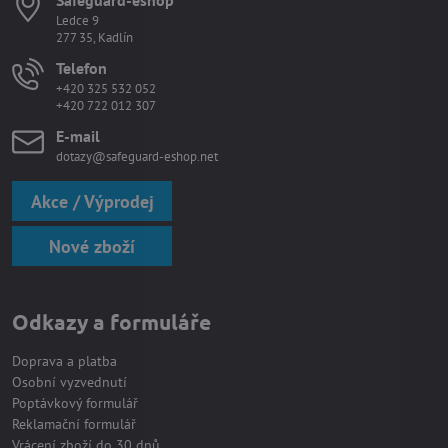
Ledce 9
277 35, Kadlín
Telefon
+420 325 532 052
+420 722 012 307
E-mail
dotazy@safeguard-eshop.net
Akce / Výprodej
Nové zboží
Odkazy a formuláře
Doprava a platba
Osobní vyzvednutí
Poptávkový formulář
Reklamační formulář
Vrácení zboží do 30 dnů