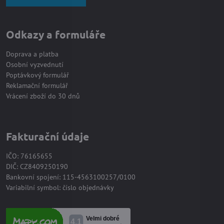
Odkazy a formuláře
Doprava a platba
Osobní vyzvednutí
Poptávkový formulář
Reklamační formulář
Vrácení zboží do 30 dnů
Fakturační údaje
IČO: 76165655
DIČ: CZ8409250190
Bankovní spojení: 115-4563100257/0100
Variabilní symbol: číslo objednávky