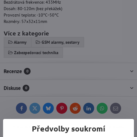
Bezdrátová frekvence: 433MHz
Dosah: 80-120m (bez překážek)
Provozní teplota: -10°C~50°C
Rozměry: 57x32x11mm
Více z kategorie
Alarmy
GSM alarmy, sestavy
Zabezpečovací technika
Recenze
0
Diskuse
0
Facebook
Twitter
Bluesky
Pinterest
Reddit
LinkedIn
WhatsApp
E-
mail
Předchozí produkt
Následující produkt
Předvolby soukromí