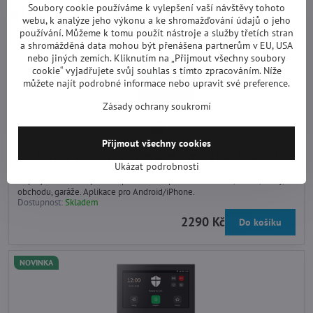
Soubory cookie používáme k vylepšení vaší návštěvy tohoto
Alternativní produkty
webu, k analýze jeho výkonu a ke shromažďování údajů o jeho
používání. Můžeme k tomu použít nástroje a služby třetích stran
a shromážděná data mohou být přenášena partnerům v EU, USA
NOVINKA
nebo jiných zemích. Kliknutím na „Přijmout všechny soubory
cookie“ vyjadřujete svůj souhlas s tímto zpracováním. Níže
můžete najít podrobné informace nebo upravit své preference.
Zásady ochrany soukromí
Přijmout všechny cookies
Bezdrátový alarmový systém GSM + WiFi s LCD SGuard-10
Ukázat podrobnosti
Set bezdrátového GSM/WiFi alarmu s barevným přehledným 4.3"
displejem. Vhodné pro kompletní zabezpečení kanceláře, domu, chaty,
obchodu, garáže. Aplikace pro Android/iPhone.
Dostupnost:
Skladem
2290 Kč
Do košíku
NOVINKA