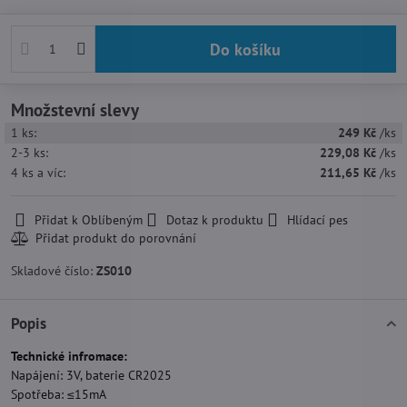
Do košíku
Množstevní slevy
1
ks:
249 Kč
/ks
2-3
ks:
229,08 Kč
/ks
4
ks
a víc
:
211,65 Kč
/ks
Přidat k Oblíbeným
Dotaz k produktu
Hlídací pes
Skladové číslo:
ZS010
Popis
Technické infromace:
Napájení: 3V, baterie CR2025
Spotřeba: ≤15mA