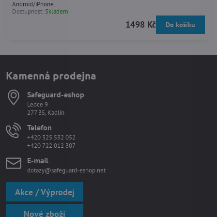
Android/iPhone.
Dostupnost:
Skladem
1498 Kč
Do košíku
Kamenná prodejna
Safeguard-eshop
Ledce 9
277 35, Kadlín
Telefon
+420 325 532 052
+420 722 012 307
E-mail
dotazy@safeguard-eshop.net
Akce / Výprodej
Nové zboží