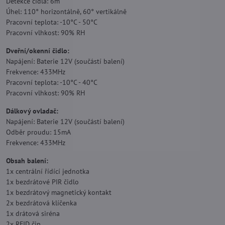
Detekce čidla: 6m
Úhel: 110° horizontálně, 60° vertikálně
Pracovní teplota: -10°C - 50°C
Pracovní vlhkost: 90% RH
Dveřní/okenní čidlo:
Napájení: Baterie 12V (součástí balení)
Frekvence: 433MHz
Pracovní teplota: -10°C - 40°C
Pracovní vlhkost: 90% RH
Dálkový ovladač:
Napájení: Baterie 12V (součástí balení)
Odběr proudu: 15mA
Frekvence: 433MHz
Obsah balení:
1x centrální řídící jednotka
1x bezdrátové PIR čidlo
1x bezdrátový magnetický kontakt
2x bezdrátová klíčenka
1x drátová siréna
2x RFID čip