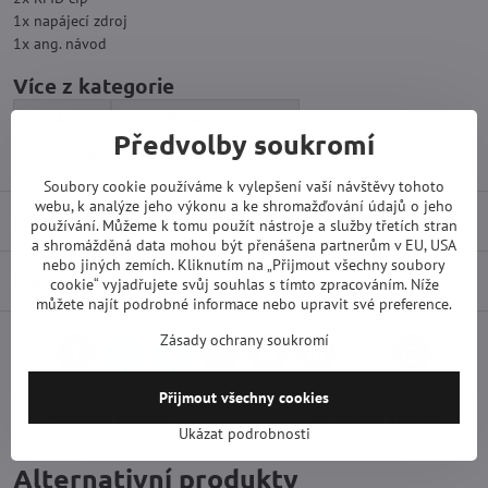
1x napájecí zdroj
1x ang. návod
Více z kategorie
Alarmy
GSM alarmy, sestavy
Předvolby soukromí
Zabezpečovací technika
Soubory cookie používáme k vylepšení vaší návštěvy tohoto
webu, k analýze jeho výkonu a ke shromažďování údajů o jeho
Recenze
0
používání. Můžeme k tomu použít nástroje a služby třetích stran
a shromážděná data mohou být přenášena partnerům v EU, USA
nebo jiných zemích. Kliknutím na „Přijmout všechny soubory
Diskuse
0
cookie“ vyjadřujete svůj souhlas s tímto zpracováním. Níže
můžete najít podrobné informace nebo upravit své preference.
Zásady ochrany soukromí
Facebook
Twitter
Bluesky
Pinterest
Reddit
LinkedIn
WhatsApp
E-
mail
Přijmout všechny cookies
Předchozí produkt
Následující produkt
Ukázat podrobnosti
Alternativní produkty