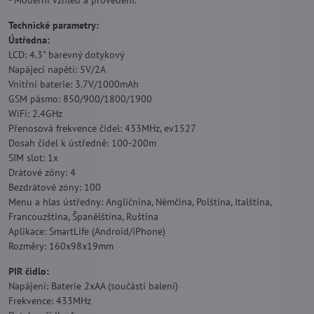
- Moderní vzhled a provedení.
Technické parametry:
Ústředna:
LCD: 4.3" barevný dotykový
Napájecí napětí: 5V/2A
Vnitřní baterie: 3.7V/1000mAh
GSM pásmo: 850/900/1800/1900
WiFi: 2.4GHz
Přenosová frekvence čidel: 433MHz, ev1527
Dosah čidel k ústředně: 100-200m
SIM slot: 1x
Drátové zóny: 4
Bezdrátové zóny: 100
Menu a hlas ústředny: Angličnina, Němčina, Polština, Italština,
Francouzština, Španělština, Ruština
Aplikace: SmartLife (Android/iPhone)
Rozměry: 160x98x19mm
PIR čidlo:
Napájení: Baterie 2xAA (součástí balení)
Frekvence: 433MHz