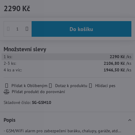
2290 Kč
Do košíku
Množstevní slevy
1
ks:
2290 Kč
/ks
2-3
ks:
2106,80 Kč
/ks
4
ks
a víc
:
1946,50 Kč
/ks
Přidat k Oblíbeným
Dotaz k produktu
Hlídací pes
Skladové číslo:
SG-GSM10
Popis
- GSM/WiFi alarm pro zabezpečení baráku, chalupy, garáže, atd...