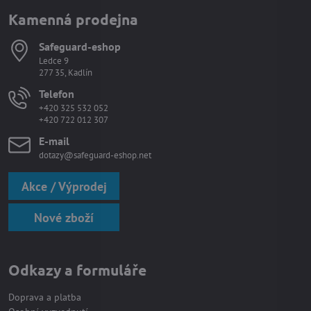
Kamenná prodejna
Safeguard-eshop
Ledce 9
277 35, Kadlín
Telefon
+420 325 532 052
+420 722 012 307
E-mail
dotazy@safeguard-eshop.net
Akce / Výprodej
Nové zboží
Odkazy a formuláře
Doprava a platba