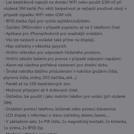
- Lze bezdrátově napojit na domácí WiFi nebo použít GSM síť při
vložené SIM kartě. Pro větší bezpečnost je nejlepší používat obojí v
případě výpadku WiFi nebo GSM sítě.
- RFID čtečka čipů pro rychlé zajištění/odjištění.
- Zasílání SMS/volání v případě poplachu až na 5 telefonní čísel.
- Aplikace pro iPhone/Android pro snadnější ovládání.
- Vše lze nastavit a ovládat také přímo na displeji.
- Hlas ústředny v několika jazycích.
- Vnitřní mikrofon pro odposlech hlídaného prostoru.
- Vnitřní záložní baterie pro provoz v případě odpojení napájení.
- Alarm má všechna potřebná nastavení pro dnešní dobu.
- Široká nabídka dalšího příslušenství v nabídce (požární čidla,
plynová čidla, sirény, SOS tlačítka, atd...)
- Paměť až na 100 bezdrátových zón.
- Možnost připojení až 4 drátových čidel.
- Ústřednu lze použít i jako mobilní telefon pro volání (při vložené
SIM).
- Ovládání pomocí telefonu, klíčenek nebo pomocí klávesnice.
- LCD displej s informací o stavu ústředny, datem, časem,...
- V základním setu 1x PIR čidlo, 1x magnetický kontakt, 2x klíčenka,
1x siréna, 2x RFID čip.