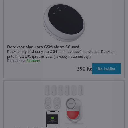
Detektor plynu pro GSM alarm SGuard
Detektor plynu vhodný pro GSM alarm s vestavěnou sirénou. Detekuje
přítomnost LPG (propan-butan), svítiplyn a zemní plyn.
Dostupnost:
Skladem
390 Kč
Do košíku