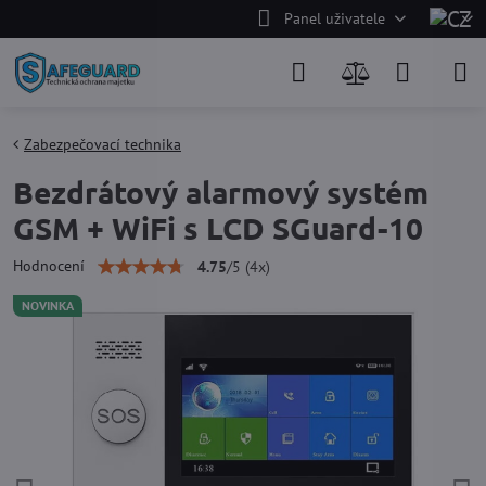
Panel uživatele
Zabezpečovací technika
Bezdrátový alarmový systém
GSM + WiFi s LCD SGuard-10
Hodnocení
4.75
/
5
(
4
x)
NOVINKA