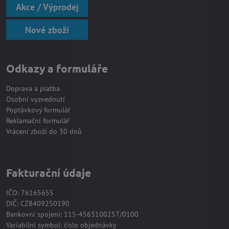
Akce / Výprodej
Nové zboží
Odkazy a formuláře
Doprava a platba
Osobní vyzvednutí
Poptávkový formulář
Reklamační formulář
Vrácení zboží do 30 dnů
Fakturační údaje
IČO: 76165655
DIČ: CZ8409250190
Bankovní spojení: 115-4563100257/0100
Variabilní symbol: číslo objednávky