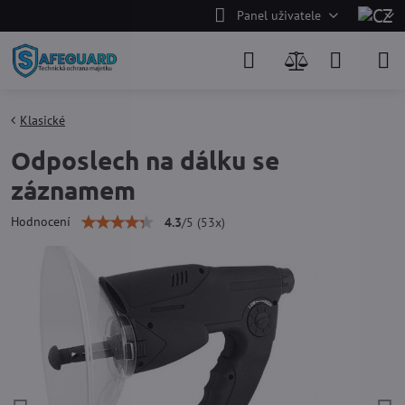
Panel uživatele
Klasické
Odposlech na dálku se
záznamem
Hodnocení
4.3
/
5
(
53
x)