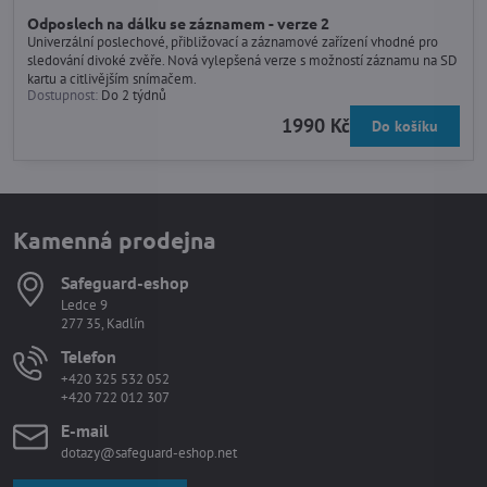
Odposlech na dálku se záznamem - verze 2
Univerzální poslechové, přibližovací a záznamové zařízení vhodné pro
sledování divoké zvěře. Nová vylepšená verze s možností záznamu na SD
kartu a citlivějším snímačem.
Dostupnost:
Do 2 týdnů
1990 Kč
Do košíku
Kamenná prodejna
Safeguard-eshop
Ledce 9
277 35, Kadlín
Telefon
+420 325 532 052
+420 722 012 307
E-mail
dotazy@safeguard-eshop.net