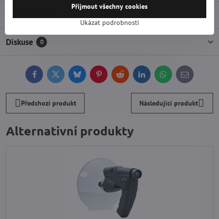
Přijmout všechny cookies
Recenze
0
Ukázat podrobnosti
Diskuse
0
Facebook
Twitter
Bluesky
Pinterest
Reddit
LinkedIn
WhatsApp
E-
mail
Předchozí produkt
Následující produkt
Alternativní produkty