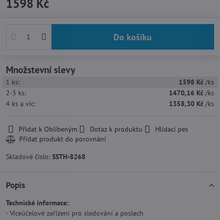
1598 Kč
Do košíku
Množstevní slevy
1
ks:
1598 Kč
/ks
2-3
ks:
1470,16 Kč
/ks
4
ks
a víc
:
1358,30 Kč
/ks
Přidat k Oblíbeným
Dotaz k produktu
Hlídací pes
Skladové číslo:
SSTH-8268
Popis
Technické informace:
- Víceúčelové zařízení pro sledování a poslech