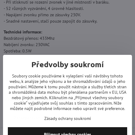
- Při stisknutí se rozezní zvonek v jiné místnosti v baráku.
- 52 různých vyzvánění, 4 úrovně hlasitosti.
- Napájení zvonku přímo ze zásuvky 230V.
- Snadné nastavení, stačí pouze zapojit do zásuvky.
Technické informace:
Bezdrátový přenos: 433Mhz
Nabíjení zvonku: 230VAC
Spotřeba: 0.5W
Napájení tlačítka: Baterie CR2032 (součástí balení)
Předvolby soukromí
Dosah: 75m
Hlasitost: 10-110dB (nastavitelné)
Soubory cookie používáme k vylepšení vaší návštěvy tohoto
Obsah balení:
webu, k analýze jeho výkonu a ke shromažďování údajů o jeho
používání. Můžeme k tomu použít nástroje a služby třetích stran
Hlavní jednotka,SOS tlačítko, potko na krk, návod.
a shromážděná data mohou být přenášena partnerům v EU, USA
nebo jiných zemích. Kliknutím na „Přijmout všechny soubory
Více z kategorie
cookie“ vyjadřujete svůj souhlas s tímto zpracováním. Níže
Alarmy
Samostatné alarmy
můžete najít podrobné informace nebo upravit své preference.
Zabezpečovací technika
Zásady ochrany soukromí
Přijmout všechny cookies