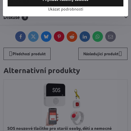
Recenze
0
Ukázat podrobnosti
Diskuse
0
Facebook
Twitter
Bluesky
Pinterest
Reddit
LinkedIn
WhatsApp
E-
mail
Předchozí produkt
Následující produkt
Alternativní produkty
SOS nouzové tlačítko pro starší osoby, děti a nemocné