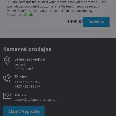
SOS nouzové tlačítko s funkcí wifi pro starší osoby, děti, nemocné, ... Při
stisknutí tlačítka odešle upozornění na Váš telefon nebo se rozezní
zvonek v jiné místnosti. V balení také tlačítko na ruku/hodinky.
Dostupnost:
Skladem
1490 Kč
Do košíku
Kamenná prodejna
Safeguard-eshop
Ledce 9
277 35, Kadlín
Telefon
+420 325 532 052
+420 722 012 307
E-mail
dotazy@safeguard-eshop.net
Akce / Výprodej