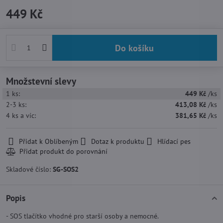
449 Kč
Do košíku
Množstevní slevy
1
ks:
449 Kč
/ks
2-3
ks:
413,08 Kč
/ks
4
ks
a víc
:
381,65 Kč
/ks
Přidat k Oblíbeným
Dotaz k produktu
Hlídací pes
Skladové číslo:
SG-SOS2
Popis
- SOS tlačítko vhodné pro starší osoby a nemocné.