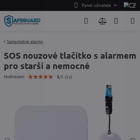
Panel uživatele
Samostatné alarmy
SOS nouzové tlačítko s alarmem
pro starší a nemocné
Hodnocení
5
/
5
(
1
x)