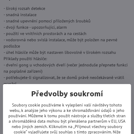
- široký rozsah detekce
- snadná instalace
- snadné upevnění pomocí přiložených šroubků
- dvojí funkce - upozorňující, alarm
- použití ve vnitřních prostorách a na cestách
- vodorovná nebo svislá instalace, může být položen na pevné
podložce
- úhel hlásiče může být nastaven libovolně v širokém rozsahu
Příklady použití hlásiče:
- dveřní gong u vchodových dveří (večer jednoduše přepnete funkci
na poplašné zařízení)
- potřebujete-li signalizovat, že se domů právě neočekávaně vrátil
manžel
- potřebujete-li signalizovat, že Vaše dítě v postýlce vstalo
Předvolby soukromí
- potřebujete-li signalizovat, že si děti přestaly hrát kde to mají
dovoleno a přecházejí tam, kam nesmí
Soubory cookie používáme k vylepšení vaší návštěvy tohoto
- potřebujete-li signalizovat, že na Vaši zahradu opět pronikla
webu, k analýze jeho výkonu a ke shromažďování údajů o jeho
sousedova zvířata
používání. Můžeme k tomu použít nástroje a služby třetích stran
a shromážděná data mohou být přenášena partnerům v EU, USA
- poplašné zařízení ve Vaší provozovně (ve dne pootočíte přístrojem
nebo jiných zemích. Kliknutím na „Přijmout všechny soubory
aby se jeho čočka nastavila jiným směrem a přepnete funkci, takže
cookie“ vyjadřujete svůj souhlas s tímto zpracováním. Níže