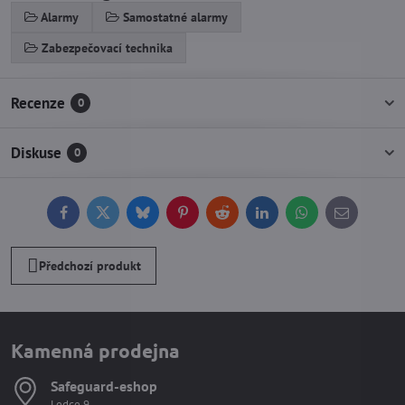
Alarmy
Samostatné alarmy
Zabezpečovací technika
Recenze
0
Diskuse
0
Facebook
Twitter
Bluesky
Pinterest
Reddit
LinkedIn
WhatsApp
E-
mail
Předchozí produkt
Kamenná prodejna
Safeguard-eshop
Ledce 9