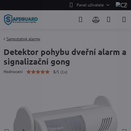
Panel uživatele
Samostatné alarmy
Detektor pohybu dveřní alarm a
signalizační gong
Hodnocení
5
/
5
(
1
x)