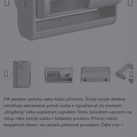
PIR detektor pohybu nebo hlásič příchodu. Široký rozsah detekce
umožňuje zaznamenat pohyb osoby a signalizovat jej zvonkem
„dingdong“ nebo poplašným signálem. Tímto způsobem upozorní na
vstup nebo pohyb osoby v hlídaném prostoru. Přístroj nabízí
bezpečnost doma i na cestách, přenosné provedení.
Čtěte více