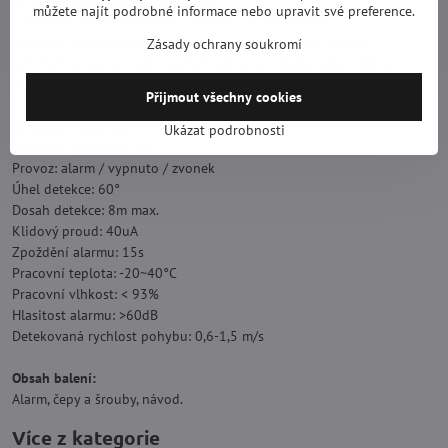
přístroj funguje jako dveřní gong)
můžete najít podrobné informace nebo upravit své preference.
- poplašné zařízení kdekoli - montáž trvá 30 sekund
- přístroj jednoduše položíte na přístrojovou desku Vašeho
Zásady ochrany soukromí
automobilu a před vystoupením zapnete. Získáte nejlevnější a
nejpohotovější alarm
Přijmout všechny cookies
Technické informace:
Ukázat podrobnosti
Napájecí napětí: 9V (DC)
Provoz: alarm / vypnuto / zvonek
Úhel detekce: 60°
Dosah detekce: 8m max.
Klidový proud: 40uA
Zpoždění alarmu: 15s
Pracovní teplota: -20~40°C
Pracovní vlhkost: < 93%
Hlasitost alarmu: >60dB
Detekovaná rychlost pohybu: 0,6-1,5 m/s
Obsah balení:
Alarm, čepy a šrouby, návod.
Více z kategorie