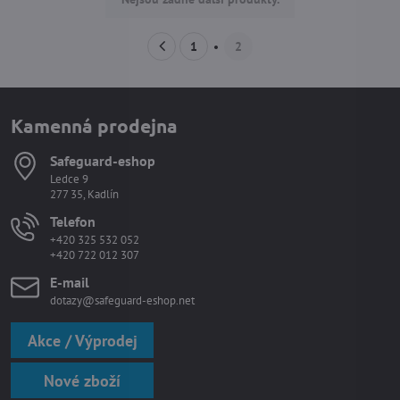
1
2
Kamenná prodejna
Safeguard-eshop
Ledce 9
277 35, Kadlín
Telefon
+420 325 532 052
+420 722 012 307
E-mail
dotazy@safeguard-eshop.net
Akce / Výprodej
Nové zboží