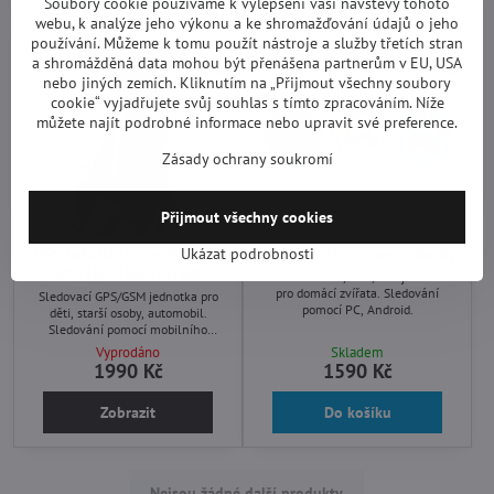
Soubory cookie používáme k vylepšení vaší návštěvy tohoto
webu, k analýze jeho výkonu a ke shromažďování údajů o jeho
používání. Můžeme k tomu použít nástroje a služby třetích stran
a shromážděná data mohou být přenášena partnerům v EU, USA
nebo jiných zemích. Kliknutím na „Přijmout všechny soubory
cookie“ vyjadřujete svůj souhlas s tímto zpracováním. Níže
můžete najít podrobné informace nebo upravit své preference.
Zásady ochrany soukromí
Přijmout všechny cookies
GPS lokalizační jednotka s
GPS obojek pro psy a kočky
Ukázat podrobnosti
SOS tlačítkem SG600
Sledovací GPS/GSM/LBS jednotka
pro domácí zvířata. Sledování
Sledovací GPS/GSM jednotka pro
pomocí PC, Android.
děti, starší osoby, automobil.
Sledování pomocí mobilního
telefonu nebo zdarma software pro
Vyprodáno
Skladem
PC.
1990 Kč
1590 Kč
Zobrazit
Do košíku
Nejsou žádné další produkty.