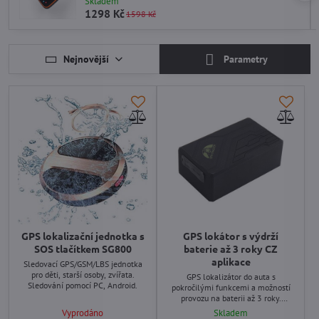
Skladem
1298 Kč
1598 Kč
Nejnovější
Parametry
GPS lokalizační jednotka s
GPS lokátor s výdrží
SOS tlačítkem SG800
baterie až 3 roky CZ
aplikace
Sledovací GPS/GSM/LBS jednotka
pro děti, starší osoby, zvířata.
GPS lokalizátor do auta s
Sledování pomocí PC, Android.
pokročilými funkcemi a možností
provozu na baterii až 3 roky.
Extrémně silný magnet pro
Vyprodáno
Skladem