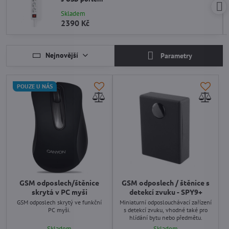
Skladem
2390 Kč
Nejnovější
Parametry
POUZE U NÁS
GSM odposlech/štěnice
GSM odposlech / štěnice s
skrytá v PC myši
detekcí zvuku - SPY9+
GSM odposlech skrytý ve funkční
Miniaturní odposlouchávací zařízení
PC myši.
s detekcí zvuku, vhodné také pro
hlídání bytu nebo předmětu.
Skladem
Skladem