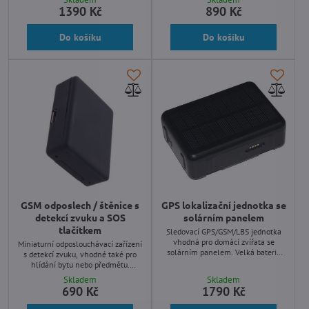
1390 Kč
890 Kč
Do košíku
Do košíku
GSM odposlech / štěnice s
GPS lokalizační jednotka se
detekcí zvuku a SOS
solárním panelem
tlačítkem
Sledovací GPS/GSM/LBS jednotka
vhodná pro domácí zvířata se
Miniaturní odposlouchávací zařízení
solárním panelem. Velká baterie
s detekcí zvuku, vhodné také pro
9000mAh. Sledování pomocí PC,
hlídání bytu nebo předmětu.
Android, IOS.
Vhodné také pro hlídání dětí,
Skladem
Skladem
starších osob, obsahuje SOS
690 Kč
1790 Kč
tlačítko.