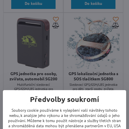
Do košíku
Do košíku
GPS jednotka pro osoby,
GPS lokalizační jednotka s
zvířata, automobil SG200
SOS tlačítkem SG800
Multifunkční sledovací
Sledovací GPS/GSM/LBS jednotka
GPS/GSM/LBS jednotka pro
pro děti, starší osoby, zvířata.
sledování osob, zvířat,
Sledování pomocí PC, Android.
Předvolby soukromí
automobilu,... Sledování pomocí
Do týdne
Vyprodáno
sms nebo aplikace pro
890 Kč
1990 Kč
Android/iPhone/PC. Vnitřní a
Soubory cookie používáme k vylepšení vaší návštěvy tohoto
externí paměť pro záznam dat.
Do košíku
Zobrazit
webu, k analýze jeho výkonu a ke shromažďování údajů o jeho
používání. Můžeme k tomu použít nástroje a služby třetích stran
a shromážděná data mohou být přenášena partnerům v EU, USA