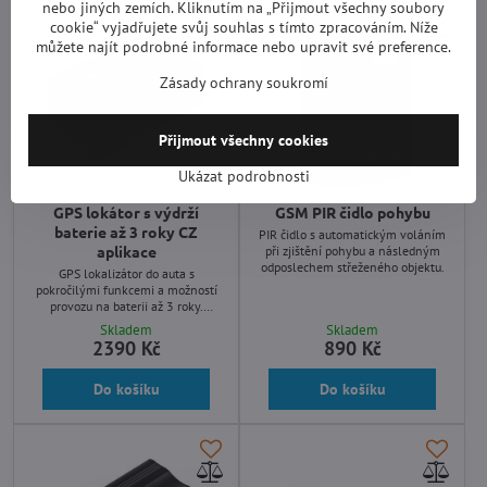
nebo jiných zemích. Kliknutím na „Přijmout všechny soubory
cookie“ vyjadřujete svůj souhlas s tímto zpracováním. Níže
můžete najít podrobné informace nebo upravit své preference.
Zásady ochrany soukromí
Přijmout všechny cookies
Ukázat podrobnosti
GPS lokátor s výdrží
GSM PIR čidlo pohybu
baterie až 3 roky CZ
PIR čidlo s automatickým voláním
aplikace
při zjištění pohybu a následným
odposlechem střeženého objektu.
GPS lokalizátor do auta s
pokročilými funkcemi a možností
provozu na baterii až 3 roky.
Extrémně silný magnet pro
Skladem
Skladem
okamžité uchycení a sledování.
2390 Kč
890 Kč
Zdarma software pro PC, Android,
iPhone v češtině.
Do košíku
Do košíku