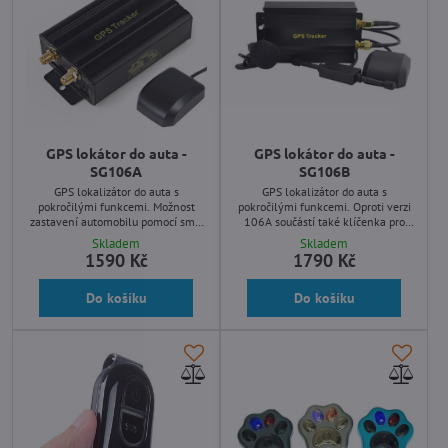
GPS lokátor do auta -
GPS lokátor do auta -
SG106A
SG106B
GPS lokalizátor do auta s
GPS lokalizátor do auta s
pokročilými funkcemi. Možnost
pokročilými funkcemi. Oproti verzi
zastavení automobilu pomocí sms.
106A součástí také klíčenka pro
Vibrační senzor, SOS tlačítko,
zajištění/odjištění vozidla. Možnost
Skladem
Skladem
externí mikrofon,... Možnost on-
on-line sledování na PC, tabletu,
1590 Kč
1790 Kč
line sledování na PC, tabletu,
telefonu s podporou češtiny.
telefonu, podpora češtiny.
Do košíku
Do košíku