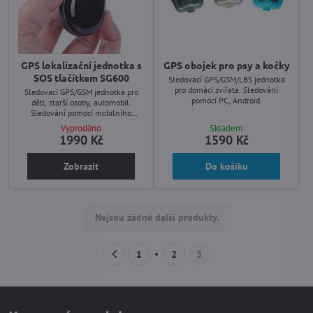
GPS lokalizační jednotka s
GPS obojek pro psy a kočky
SOS tlačítkem SG600
Sledovací GPS/GSM/LBS jednotka
pro domácí zvířata. Sledování
Sledovací GPS/GSM jednotka pro
pomocí PC, Android.
děti, starší osoby, automobil.
Sledování pomocí mobilního
telefonu nebo zdarma software pro
Vyprodáno
Skladem
PC.
1990 Kč
1590 Kč
Zobrazit
Do košíku
Nejsou žádné další produkty.
1
2
3