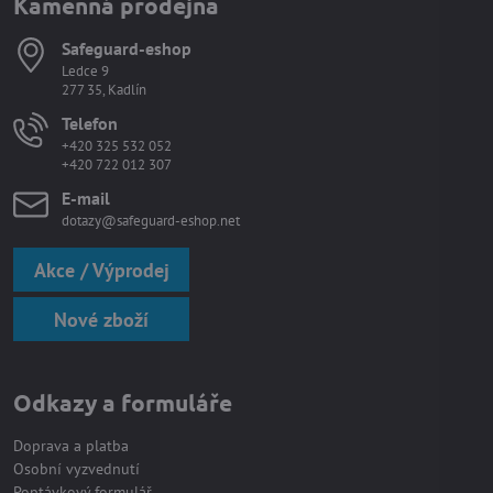
Kamenná prodejna
Safeguard-eshop
Ledce 9
277 35, Kadlín
Telefon
+420 325 532 052
+420 722 012 307
E-mail
dotazy@safeguard-eshop.net
Akce / Výprodej
Nové zboží
Odkazy a formuláře
Doprava a platba
Osobní vyzvednutí
Poptávkový formulář